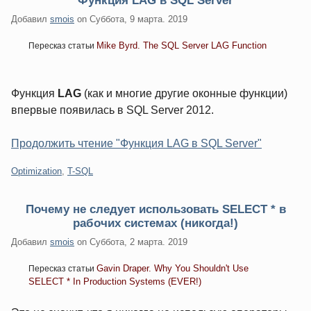
Функция LAG в SQL Server
Добавил
smois
on
Суббота, 9 марта. 2019
Mike Byrd. The SQL Server LAG Function
Пересказ статьи
Функция
LAG
(как и многие другие оконные функции)
впервые появилась в SQL Server 2012.
Продолжить чтение "Функция LAG в SQL Server"
Категории:
Optimization
,
T-SQL
Почему не следует использовать SELECT * в
рабочих системах (никогда!)
Добавил
smois
on
Суббота, 2 марта. 2019
Gavin Draper. Why You Shouldn't Use
Пересказ статьи
SELECT * In Production Systems (EVER!)