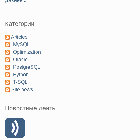
Давнее...
Категории
Articles
MySQL
Optimization
Oracle
PostgreSQL
Python
T-SQL
Site news
Новостные ленты