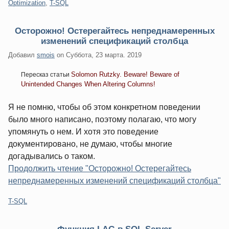
Категории:
Optimization
,
T-SQL
Осторожно! Остерегайтесь непреднамеренных
изменений спецификаций столбца
Добавил
smois
on
Суббота, 23 марта. 2019
Solomon Rutzky. Beware! Beware of
Пересказ статьи
Unintended Changes When Altering Columns!
Я не помню, чтобы об этом конкретном поведении
было много написано, поэтому полагаю, что могу
упомянуть о нем. И хотя это поведение
документировано, не думаю, чтобы многие
догадывались о таком.
Продолжить чтение "Осторожно! Остерегайтесь
непреднамеренных изменений спецификаций столбца"
Категории:
T-SQL