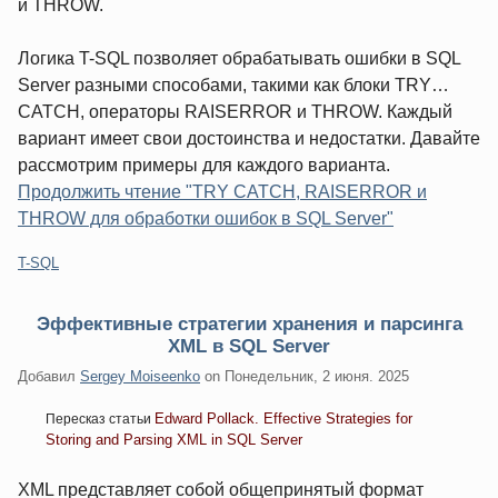
и THROW.
Логика T-SQL позволяет обрабатывать ошибки в SQL
Server разными способами, такими как блоки TRY…
CATCH, операторы RAISERROR и THROW. Каждый
вариант имеет свои достоинства и недостатки. Давайте
рассмотрим примеры для каждого варианта.
Продолжить чтение "TRY CATCH, RAISERROR и
THROW для обработки ошибок в SQL Server"
Категории:
T-SQL
Эффективные стратегии хранения и парсинга
XML в SQL Server
Добавил
Sergey Moiseenko
on
Понедельник, 2 июня. 2025
Edward Pollack. Effective Strategies for
Пересказ статьи
Storing and Parsing XML in SQL Server
XML представляет собой общепринятый формат