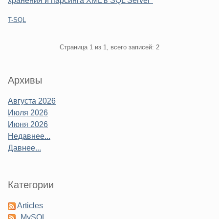
хранения и парсинга XML в SQL Server"
Категории:
T-SQL
Pagination
Страница 1 из 1, всего записей: 2
Sidebar
Архивы
Августа 2026
Июля 2026
Июня 2026
Недавнее...
Давнее...
Категории
Articles
MySQL