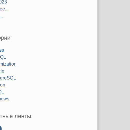
026
е...
..
ории
les
SQL
mization
le
tgreSQL
hon
QL
 news
тные ленты