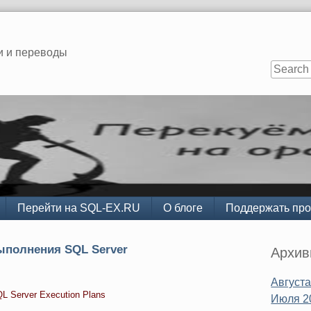
и и переводы
Перейти на SQL-EX.RU
О блоге
Поддержать про
Sidebar
ыполнения SQL Server
Архи
Августа
SQL Server Execution Plans
Июля 2