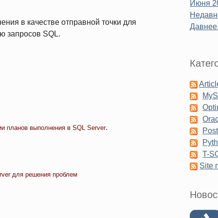
Июня 2
Недавне
ения в качестве отправной точки для
Давнее.
ю запросов SQL.
Катег
Artic
My
Opti
Orac
.
ии планов выполнения в SQL Server
Pos
Pyt
T-S
Site
rver для решения проблем
Новос