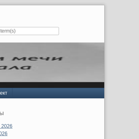
ект
вы
 2026
026