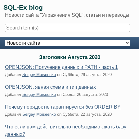
Skip
SQL-Ex blog
to
Новости сайта "Упражнения SQL", статьи и переводы
content
Navigation
Заголовки Августа 2020
OPENJSON: Получение данных и PATH - часть 1
Добавил
Sergey Moiseenko
on
Суббота, 29 августа. 2020
OPENJSON, явная схема и тип данных
Добавил
Sergey Moiseenko
on
Среда, 26 августа. 2020
Почему порядок не гарантируется без ORDER BY
Добавил
Sergey Moiseenko
on
Суббота, 22 августа. 2020
Что если вам действительно необходимо сжать базу
данных?