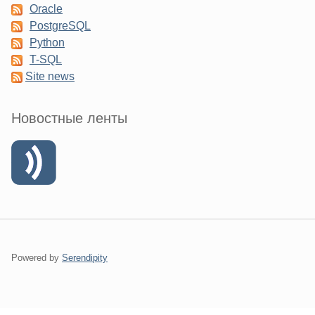
Oracle
PostgreSQL
Python
T-SQL
Site news
Новостные ленты
Powered by
Serendipity