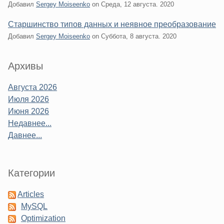
Добавил
Sergey Moiseenko
on
Среда, 12 августа. 2020
Старшинство типов данных и неявное преобразование
Добавил
Sergey Moiseenko
on
Суббота, 8 августа. 2020
Sidebar
Архивы
Августа 2026
Июля 2026
Июня 2026
Недавнее...
Давнее...
Категории
Articles
MySQL
Optimization