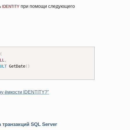
ь
при помощи следующего
IDENTITY
(
LL
,
ULT
 GetDate
(
)
ну ёмкости IDENTITY?"
 транзакций SQL Server