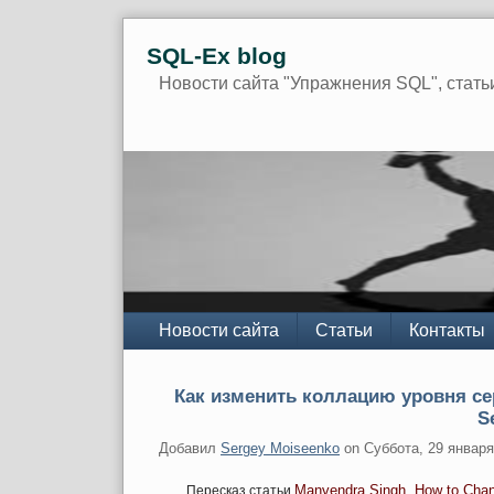
Skip
SQL-Ex blog
to
content
Новости сайта "Упражнения SQL", стать
Navigation
Новости сайта
Статьи
Контакты
Как изменить коллацию уровня се
S
Добавил
Sergey Moiseenko
on
Суббота, 29 января
Manvendra Singh. How to Chang
Пересказ статьи