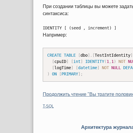
При создании таблицы вы можете задат
синтаксиса:
IDENTITY [ (seed , increment) ]
Например:
CREATE
TABLE
[
dbo
]
.
[
TestIntIdentity
]
[
cpuID
]
[
int
]
IDENTITY
(
1
,
1
)
NOT
NU
[
logTime
]
[
datetime
]
NOT
NULL
DEFA
)
ON
[
PRIMARY
]
;
Продолжить чтение "Вы тратите полови
Категории:
T-SQL
Архитектура журнала