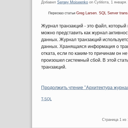
Добавил
Sergey Moiseenko
on
Суббота, 1 января.
Greg Larsen. SQL Server transa
Пересказ статьи
Журнал транзакций - это файл, который 
можно представить как журнал активнос
данных. Журнал транзакций использует
данных. Хранящаяся информация о тран
отката, если по каким-то причинам он 
произошел системный сбой. В этой стат
транзакций.
Продолжить чтение "Архитектура журнал
Категории:
T-SQL
Pagination
Страница 1 из 