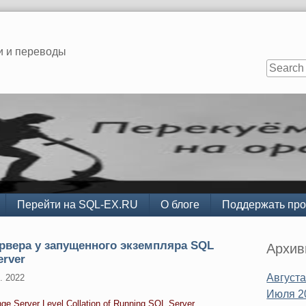
и и переводы
Перейти на SQL-EX.RU
О блоге
Поддержать про
Sidebar
рвера у запущенного экземпляра SQL
Архи
erver
Августа
. 2022
Июля 2
e Server Level Collation of Running SQL Server