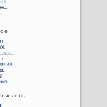
026
е...
..
ории
les
SQL
mization
le
tgreSQL
hon
QL
 news
тные ленты