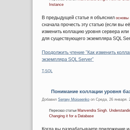
Instance
В предыдущей статье я объяснил
основы 
сначала прочесть эту статью (если вы её
изменить коллацию уровня сервера или
для существующего экземпляра SQL Ser
Продолжить чтение "Как изменить колл
экземпляра SQL Server"
Категории:
T-SQL
Понимание коллации уровня ба
Добавил
Sergey Moiseenko
on
Среда, 26 января. 
Manvendra Singh. Understandin
Пересказ статьи
Changing it for a Database
Когда вы разрабатываете приложение ил