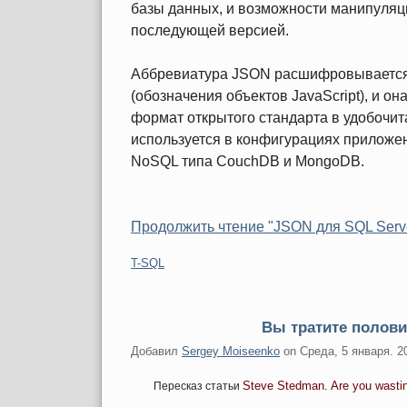
базы данных, и возможности манипуляц
последующей версией.
Аббревиатура JSON расшифровывается ка
(обозначения объектов JavaScript), и о
формат открытого стандарта в удобочит
используется в конфигурациях приложен
NoSQL типа CouchDB и MongoDB.
Продолжить чтение "JSON для SQL Serve
Категории:
T-SQL
Вы тратите полови
Добавил
Sergey Moiseenko
on
Среда, 5 января. 2
Steve Stedman. Are you wastin
Пересказ статьи