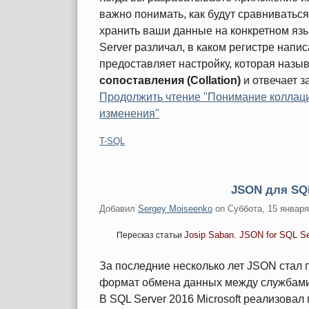
важно понимать, как будут сравниватьс
хранить ваши данные на конкретном язы
Server различал, в каком регистре напис
предоставляет настройку, которая назы
сопоставления (Collation)
и отвечает 
Продолжить чтение "Понимание коллаци
изменения"
Категории:
T-SQL
JSON для SQL
Добавил
Sergey Moiseenko
on
Суббота, 15 января
Josip Saban. JSON for SQL Ser
Пересказ статьи
За последние несколько лет JSON стал 
формат обмена данных между службами,
В SQL Server 2016 Microsoft реализова