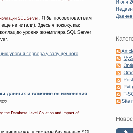
Июня 2
Недавне
Давнее.
. Я бы посоветовал вам
коллации SQL Server
 еще не читали). Здесь я покажу, как
 коллацию уровня экземпляра SQL Server
Катег
ver.
Artic
ацию уровня сервера у запущенного
My
Opti
Orac
Pos
Pyt
зы данных и влияние её изменения
T-S
Site
2022
g the Database Level Collation and Impact of
Новос
и пишете код в системе баз данных SQL,