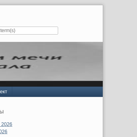
ект
вы
 2026
026