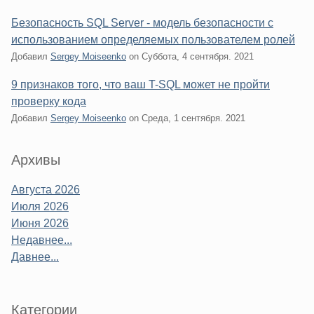
Безопасность SQL Server - модель безопасности с
использованием определяемых пользователем ролей
Добавил
Sergey Moiseenko
on
Суббота, 4 сентября. 2021
9 признаков того, что ваш T-SQL может не пройти
проверку кода
Добавил
Sergey Moiseenko
on
Среда, 1 сентября. 2021
Sidebar
Архивы
Августа 2026
Июля 2026
Июня 2026
Недавнее...
Давнее...
Категории