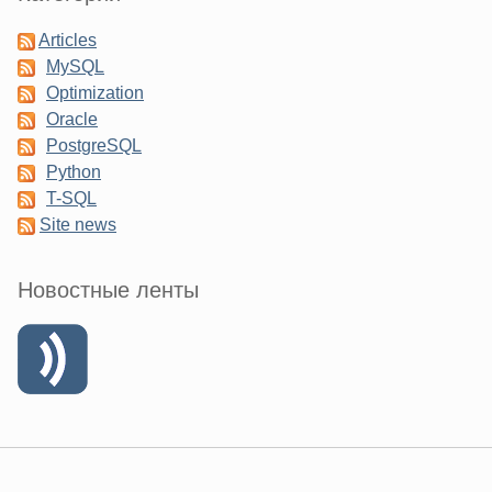
Articles
MySQL
Optimization
Oracle
PostgreSQL
Python
T-SQL
Site news
Новостные ленты