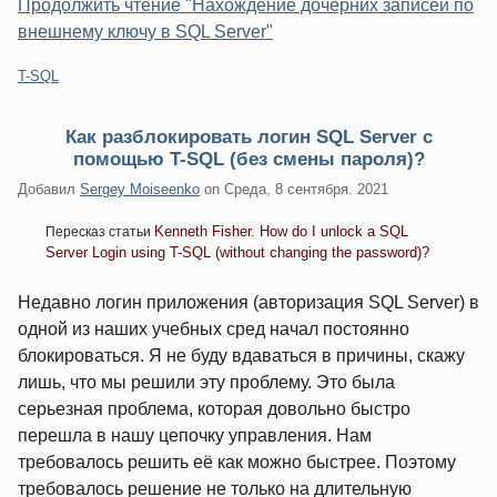
Продолжить чтение "Нахождение дочерних записей по
внешнему ключу в SQL Server"
Категории:
T-SQL
Как разблокировать логин SQL Server с
помощью T-SQL (без смены пароля)?
Добавил
Sergey Moiseenko
on
Среда, 8 сентября. 2021
Kenneth Fisher. How do I unlock a SQL
Пересказ статьи
Server Login using T-SQL (without changing the password)?
Недавно логин приложения (авторизация SQL Server) в
одной из наших учебных сред начал постоянно
блокироваться. Я не буду вдаваться в причины, скажу
лишь, что мы решили эту проблему. Это была
серьезная проблема, которая довольно быстро
перешла в нашу цепочку управления. Нам
требовалось решить её как можно быстрее. Поэтому
требовалось решение не только на длительную