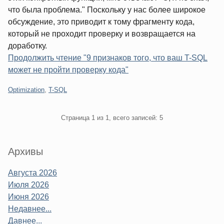
что была проблема." Поскольку у нас более широкое
обсуждение, это приводит к тому фрагменту кода,
который не проходит проверку и возвращается на
доработку.
Продолжить чтение "9 признаков того, что ваш T-SQL
может не пройти проверку кода"
Категории:
Optimization
,
T-SQL
Pagination
Страница 1 из 1, всего записей: 5
Sidebar
Архивы
Августа 2026
Июля 2026
Июня 2026
Недавнее...
Давнее...