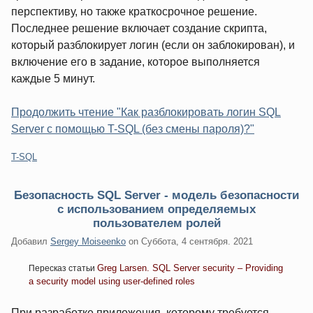
перспективу, но также краткосрочное решение.
Последнее решение включает создание скрипта,
который разблокирует логин (если он заблокирован), и
включение его в задание, которое выполняется
каждые 5 минут.
Продолжить чтение "Как разблокировать логин SQL
Server с помощью T-SQL (без смены пароля)?"
Категории:
T-SQL
Безопасность SQL Server - модель безопасности
с использованием определяемых
пользователем ролей
Добавил
Sergey Moiseenko
on
Суббота, 4 сентября. 2021
Greg Larsen. SQL Server security – Providing
Пересказ статьи
a security model using user-defined roles
При разработке приложения, которому требуется