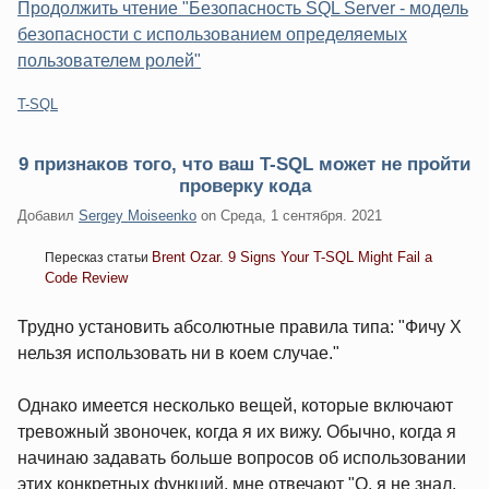
Продолжить чтение "Безопасность SQL Server - модель
безопасности с использованием определяемых
пользователем ролей"
Категории:
T-SQL
9 признаков того, что ваш T-SQL может не пройти
проверку кода
Добавил
Sergey Moiseenko
on
Среда, 1 сентября. 2021
Brent Ozar. 9 Signs Your T-SQL Might Fail a
Пересказ статьи
Code Review
Трудно установить абсолютные правила типа: "Фичу X
нельзя использовать ни в коем случае."
Однако имеется несколько вещей, которые включают
тревожный звоночек, когда я их вижу. Обычно, когда я
начинаю задавать больше вопросов об использовании
этих конкретных функций, мне отвечают "О, я не знал,