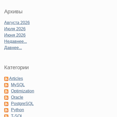
Sidebar
Архивы
Августа 2026
Июля 2026
Июня 2026
Недавнее...
Давнее...
Категории
Articles
MySQL
Optimization
Oracle
PostgreSQL
Python
T-SQL