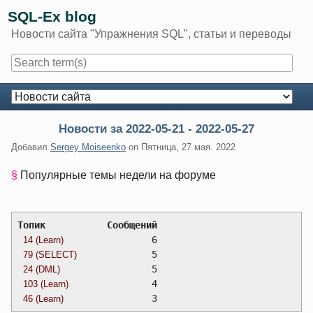
Skip
SQL-Ex blog
to
Новости сайта "Упражнения SQL", статьи и переводы
content
Navigation
Новости за 2022-05-21 - 2022-05-27
Добавил
Sergey Moiseenko
on
Пятница, 27 мая. 2022
§
Популярные темы недели на форуме
Топик		Сообщений
		6
14 (Learn)
		5
79 (SELECT)
		5
24 (DML)
		4
103 (Learn)
		3
46 (Learn)