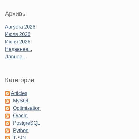
Sidebar
Архивы
Августа 2026
Июля 2026
Июня 2026
Недавнее...
Давнее...
Категории
Articles
MySQL
Optimization
Oracle
PostgreSQL
Python
T-SQL