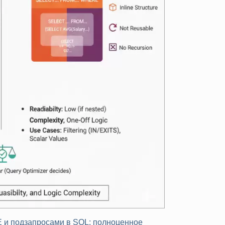
 и подзапросами в SQL: полноценное