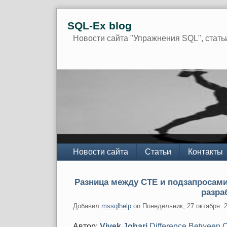
Skip
SQL-Ex blog
to
content
Новости сайта "Упражнения SQL", стать
Navigation
Новости сайта
Статьи
Контакты
Разница между CTE и подзапросами
разра
Добавил
mssqlhelp
on
Понедельник, 27 октября. 
Автор:
Vivek Johari
Difference Between 