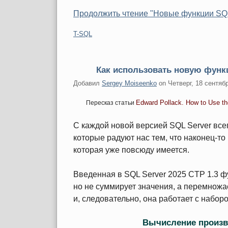
Продолжить чтение "Новые функции SQL
Категории:
T-SQL
Как использовать новую функ
Добавил
Sergey Moiseenko
on
Четверг, 18 сентяб
Edward Pollack. How to Use t
Пересказ статьи
С каждой новой версией SQL Server вс
которые радуют нас тем, что наконец-то
которая уже повсюду имеется.
Введенная в SQL Server 2025 CTP 1.3 
но не суммирует значения, а перемножае
и, следовательно, она работает с набор
Вычисление произв