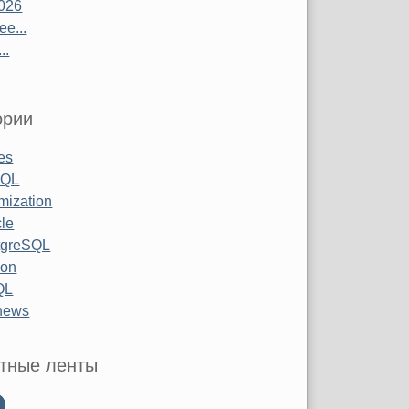
026
е...
..
ории
les
SQL
mization
le
tgreSQL
hon
QL
 news
тные ленты