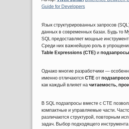
Guide for Developers
Язык структурированных запросов (SQL
данных в современных базах. Будь то My
SQL предоставляет мощные инструмент
Среди них важнейшую роль в упрощени
Table Expressions (CTE)
и
подзапрос
Однако многие разработчики — особен
именно отличаются
CTE
от
подзапрос
как каждый влияет на
читаемость, про
В SQL подзапросы вместе с CTE позволя
компактные и управляемые части. Часто
различаются структурой, повторным ис
задач. Выбор подходящего инструмента 