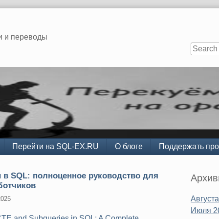
и и переводы
Перейти на SQL-EX.RU
О блоге
Поддержать про
Sidebar
 в SQL: полноценное руководство для
Архи
ботчиков
Августа
2025
Июля 2
CTE and Subqueries in SQL: A Complete