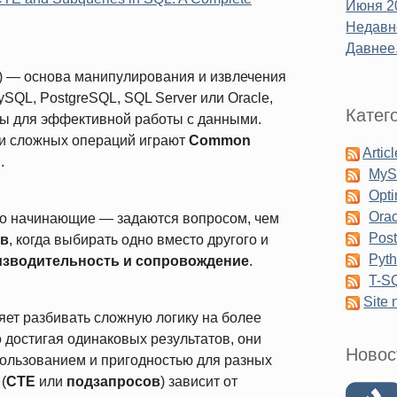
Июня 2
Недавне
Давнее.
) — основа манипулирования и извлечения
SQL, PostgreSQL, SQL Server или Oracle,
Катег
ы для эффективной работы с данными.
и сложных операций играют
Common
Artic
ы
.
My
Opti
Orac
но начинающие — задаются вопросом, чем
Pos
ов
, когда выбирать одно вместо другого и
Pyt
изводительность и сопровождение
.
T-S
Site
ет разбивать сложную логику на более
 достигая одинаковых результатов, они
Новос
пользованием и пригодностью для разных
(
CTE
или
подзапросов
) зависит от