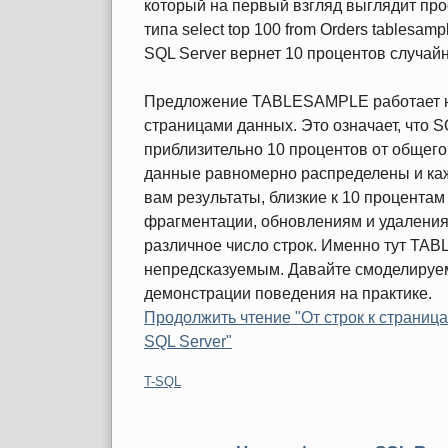
который на первый взгляд выглядит пр
типа
select top 100 from Orders tablesamp
SQL Server вернет 10 процентов случайны
Предложение TABLESAMPLE работает не
страницами данных. Это означает, что S
приблизительно 10 процентов от общего 
данные равномерно распределены и каж
вам результаты, близкие к 10 процентам
фрагментации, обновлениям и удаления
различное число строк. Именно тут TA
непредсказуемым. Давайте смоделируем
демонстрации поведения на практике.
Продолжить чтение "От строк к страниц
SQL Server"
Категории:
T-SQL