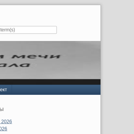
ект
вы
 2026
026