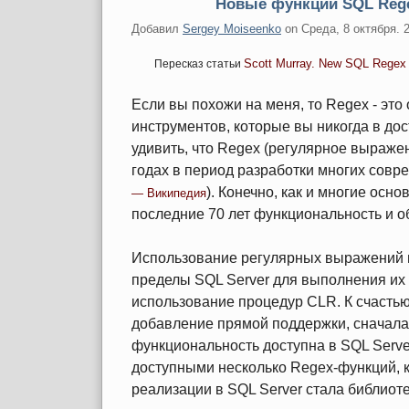
Новые функции SQL Rege
Добавил
Sergey Moiseenko
on
Среда, 8 октября. 
Scott Murray. New SQL Regex
Пересказ статьи
Если вы похожи на меня, то Regex - это 
инструментов, которые вы никогда в дос
удивить, что Regex (регулярное выраже
годах в период разработки многих совр
). Конечно, как и многие осн
— Википедия
последние 70 лет функциональность и о
Использование регулярных выражений в
пределы SQL Server для выполнения их 
использование процедур CLR. К счастью 
добавление прямой поддержки, сначала 
функциональность доступна в SQL Server
доступными несколько Regex-функций, к
реализации в SQL Server стала библиоте