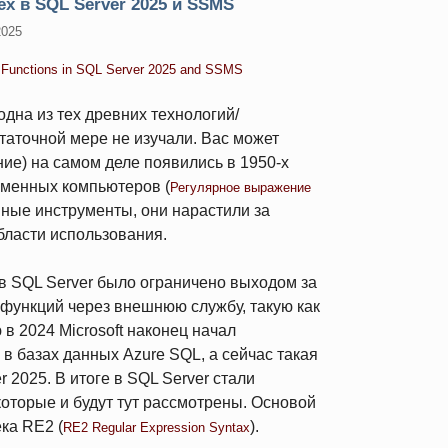
x в SQL Server 2025 и SSMS
2025
 Functions in SQL Server 2025 and SSMS
одна из тех древних технологий/
таточной мере не изучали. Вас может
ние) на самом деле появились в 1950-х
еменных компьютеров (
Регулярное выражение
овные инструменты, они нарастили за
бласти использования.
 SQL Server было ограничено выходом за
функций через внешнюю службу, такую как
в 2024 Microsoft наконец начал
в базах данных Azure SQL, а сейчас такая
 2025. В итоге в SQL Server стали
оторые и будут тут рассмотрены. Основой
ка RE2 (
).
RE2 Regular Expression Syntax