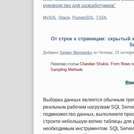
руководство для разработчиков"
Категории:
MySQL
,
Oracle
,
PostgreSQL
,
T-SQL
От строк к страницам: скрытый 
S
Добавил
Sergey Moiseenko
on
Четверг, 23 октября
Chandan Shukla. From Rows t
Пересказ статьи
Sampling Methods
Вв
Выборка данных является обычным тре
реальным рабочим нагрузкам SQL Server
подмножество данных, выполняете прос
строите небольшую копию таблицы для 
необходимым инструментом. SQL Serve