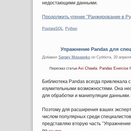
недостающими данными.
Продолжить чтение "Ранжирование в Py
Категории:
PostgreSQL
,
Python
Упражнение Pandas для спе
Добавил
Sergey Moiseenko
on
Суббота, 20 апреля
Avi Chawla. Pandas Exercise f
Пересказ статьи
Библиотека Pandas всегда привлекала 
изумительными возможностями. Она не
для обработки и манипуляции данными.
Поэтому для расширения ваших эксперт
числом популярных среди специалистов
представляю вторую часть "Упражнение
по
.
ссылке