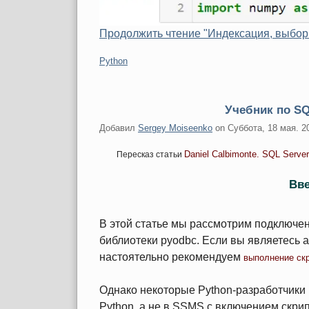
Продолжить чтение "Индексация, выбор
Категории:
Python
Учебник по SQ
Добавил
Sergey Moiseenko
on
Суббота, 18 мая. 2
Daniel Calbimonte. SQL Server
Пересказ статьи
Вв
В этой статье мы рассмотрим подключен
библиотеки pyodbc. Если вы являетесь
настоятельно рекомендуем
выполнение ск
Однако некоторые Python-разработчики
Python, а не в SSMS с включением скр