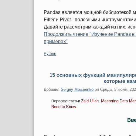
Pandas является мощной библиотекой м
Filter и Pivot - полезными инструмента
Давайте рассмотрим каждый из них, исп
Продолжить чтение "Изучение Pandas в Py
примерах"
Категории:
Python
15 основных функций манипулир
которые вам
Добавил
Sergey Moiseenko
on
Среда, 3 июля. 20
Zaid Ullah. Mastering Data Man
Пересказ статьи
Need to Know
Вв