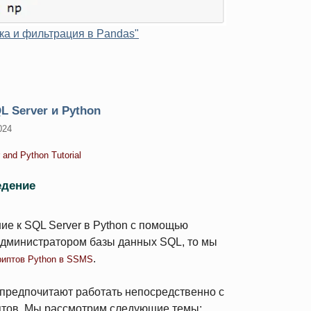
ка и фильтрация в Pandas"
L Server и Python
024
 and Python Tutorial
едение
ие к SQL Server в Python с помощью
 администратором базы данных SQL, то мы
.
риптов Python в SSMS
 предпочитают работать непосредственно с
иптов. Мы рассмотрим следующие темы: