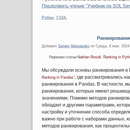
Продолжить чтение "Учебник по SQL Serv
Категории:
Python
,
T-SQL
Ранжирование
Добавил
Sergey Moiseenko
on
Среда, 8 мая. 2024
Nathan Rosidi. Ranking in Py
Пересказ статьи
Мы обсуждали основы ранжирования в 
, где рассматривались 
Ranking in Pandas”
ранжирования в Pandas. В частности, 
ранжирования, которые имеют решающе
значениями. Помимо методов ранжиров
обладает и другими параметрами, кото
настройку и уточнение способа определ
важно при работе с наборами данных, к
методов ранжирования, как процентиль