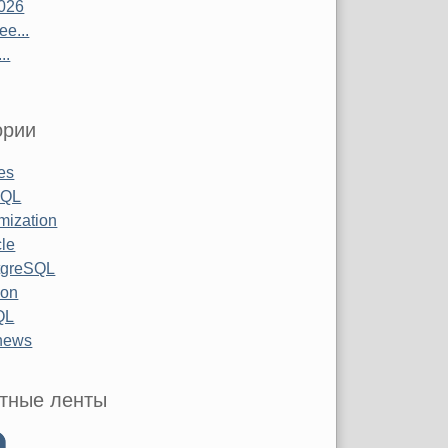
026
е...
..
ории
les
SQL
mization
le
tgreSQL
hon
QL
 news
тные ленты