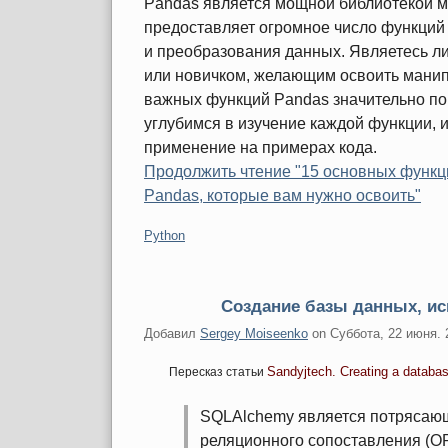
Pandas является мощной библиотекой м
предоставляет огромное число функций
и преобразования данных. Являетесь л
или новичком, желающим освоить мани
важных функций Pandas значительно по
углубимся в изучение каждой функции, 
применение на примерах кода.
Продолжить чтение "15 основных функ
Pandas, которые вам нужно освоить"
Категории:
Python
Создание базы данных, ис
Добавил
Sergey Moiseenko
on
Суббота, 22 июня. 
Sandyjtech. Creating a datab
Пересказ статьи
SQLAlchemy является потрясающ
реляционного сопоставления (OR