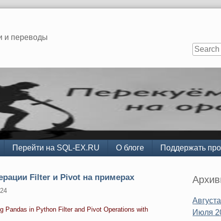
и и переводы
Перейти на SQL-EX.RU
О блоге
Поддержать про
Sidebar
рации Filter и Pivot на примерах
Архи
024
Августа
 Pandas in Python Filter and Pivot Operations with
Июля 2