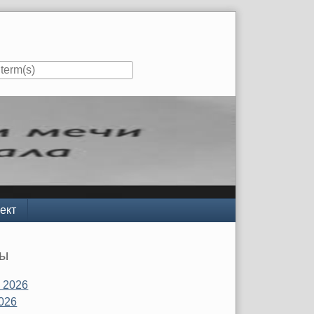
ект
вы
 2026
026