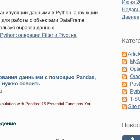
Июня 2
Недавне
анипуляции данными в Python, а функции
Давнее.
ми для работы с объектами DataFrame.
ользуя образец данных.
thon: операции Filter и Pivot на
Катег
Artic
My
Opti
Orac
ования данными с помощью Pandas,
 нужно освоить
Pos
Pyt
24
T-S
ipulation with Pandas: 15 Essential Functions You
Site
едение
Новос