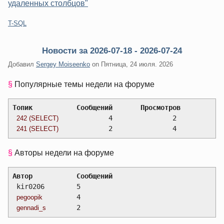
удаленных столбцов"
Категории:
T-SQL
Новости за 2026-07-18 - 2026-07-24
Добавил
Sergey Moiseenko
on
Пятница, 24 июля. 2026
§
Популярные темы недели на форуме
Топик		Сообщений	Просмотров
		4		2
242 (SELECT)
		2		4
241 (SELECT)
§
Авторы недели на форуме
Автор		Сообщений
 kir0206	5
  	4
pegoopik
  	2
gennadi_s