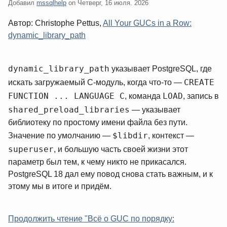
Добавил
mssqlhelp
on
Четверг, 16 июля. 2026
Автор: Christophe Pettus,
All Your GUCs in a Row:
dynamic_library_path
dynamic_library_path
указывает PostgreSQL, где
CREATE
искать загружаемый C-модуль, когда что-то —
FUNCTION ... LANGUAGE C
LOAD
, команда
, запись в
shared_preload_libraries
— указывает
библиотеку по простому имени файла без пути.
$libdir
Значение по умолчанию —
, контекст —
superuser
, и большую часть своей жизни этот
параметр был тем, к чему никто не прикасался.
PostgreSQL 18 дал ему повод снова стать важным, и к
этому мы в итоге и придём.
Продолжить чтение "Всё о GUC по порядку: