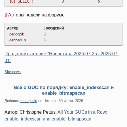
		3		5
181 (SELECT)
§
Авторы недели на форуме
Автор		Сообщений
  	6
pegoopik
  	3
gennadi_s
Продолжить чтение "Новости за 2026-07-25 - 2026-07-
31"
Категории:
Site news
Всё о GUC по порядку: enable_indexscan и
enable_bitmapscan
Добавил
mssqlhelp
on
Четверг, 30 июля. 2026
Автор: Christophe Pettus,
All Your GUCs in a Row:
enable_indexscan and enable_bitmapscan