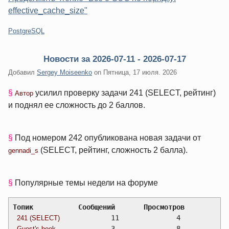
effective_cache_size"
Категории:
PostgreSQL
Новости за 2026-07-11 - 2026-07-17
Добавил
Sergey Moiseenko
on
Пятница, 17 июля. 2026
§
усилил проверку задачи 241 (SELECT, рейтинг)
Автор
и поднял ее сложность до 2 баллов.
§
Под номером 242 опубликована новая задачи от
(SELECT, рейтинг, сложность 2 балла).
gennadi_s
§
Популярные темы недели на форуме
Топик		Сообщений	Просмотров
		11		4
241 (SELECT)
		3		8
Guest's book