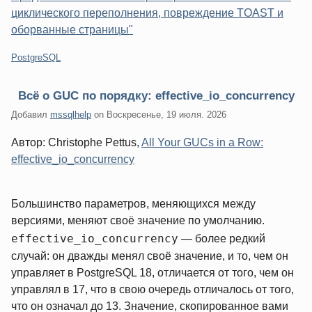
циклического переполнения, повреждение TOAST и
оборванные страницы"
Категории:
PostgreSQL
Всё о GUC по порядку: effective_io_concurrency
Добавил
mssqlhelp
on
Воскресенье, 19 июля. 2026
Автор: Christophe Pettus,
All Your GUCs in a Row:
effective_io_concurrency
Большинство параметров, меняющихся между
версиями, меняют своё значение по умолчанию.
effective_io_concurrency
— более редкий
случай: он дважды менял своё значение, и то, чем он
управляет в PostgreSQL 18, отличается от того, чем он
управлял в 17, что в свою очередь отличалось от того,
что он означал до 13. Значение, скопированное вами