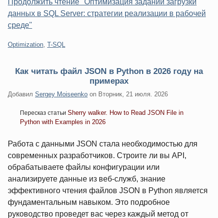
Продолжить чтение "Оптимизация заданий загрузки
данных в SQL Server: стратегии реализации в рабочей
среде"
Категории:
Optimization
,
T-SQL
Как читать файл JSON в Python в 2026 году на
примерах
Добавил
Sergey Moiseenko
on
Вторник, 21 июля. 2026
Sherry walker. How to Read JSON File in
Пересказ статьи
Python with Examples in 2026
Работа с данными JSON стала необходимостью для
современных разработчиков. Строите ли вы API,
обрабатываете файлы конфигурации или
анализируете данные из веб-служб, знание
эффективного чтения файлов JSON в Python является
фундаментальным навыком. Это подробное
руководство проведет вас через каждый метод от