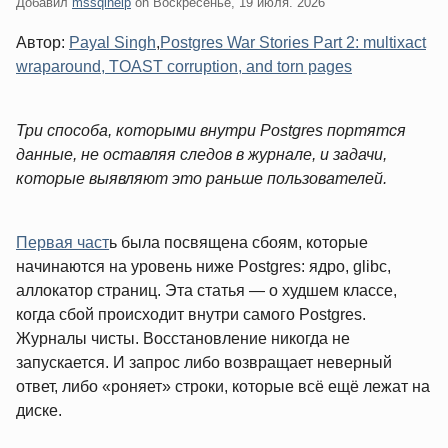
Добавил
mssqlhelp
on
Воскресенье, 19 июля. 2026
Автор:
Payal Singh
,
Postgres War Stories Part 2: multixact
wraparound, TOAST corruption, and torn pages
Три способа, которыми внутри Postgres портятся
данные, не оставляя следов в журнале, и задачи,
которые выявляют это раньше пользователей.
Первая част
ь была посвящена сбоям, которые
начинаются на уровень ниже Postgres: ядро, glibc,
аллокатор страниц. Эта статья — о худшем классе,
когда сбой происходит внутри самого Postgres.
Журналы чисты. Восстановление никогда не
запускается. И запрос либо возвращает неверный
ответ, либо «роняет» строки, которые всё ещё лежат на
диске.