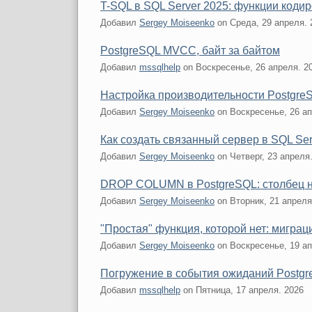
T-SQL в SQL Server 2025: функции коди
Добавил
Sergey Moiseenko
on
Среда, 29 апреля. 
PostgreSQL MVCC, байт за байтом
Добавил
mssqlhelp
on
Воскресенье, 26 апреля. 2
Настройка производительности PostgreS
Добавил
Sergey Moiseenko
on
Воскресенье, 26 ап
Как создать связанный сервер в SQL Serv
Добавил
Sergey Moiseenko
on
Четверг, 23 апреля
DROP COLUMN в PostgreSQL: столбец не
Добавил
Sergey Moiseenko
on
Вторник, 21 апреля
"Простая" функция, которой нет: мигра
Добавил
Sergey Moiseenko
on
Воскресенье, 19 ап
Погружение в события ожиданий Postg
Добавил
mssqlhelp
on
Пятница, 17 апреля. 2026