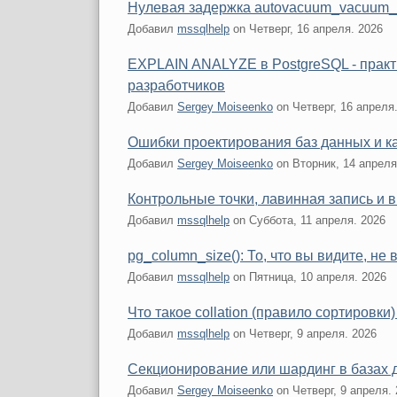
Нулевая задержка autovacuum_vacuum_co
Добавил
mssqlhelp
on
Четверг, 16 апреля. 2026
EXPLAIN ANALYZE в PostgreSQL - практ
разработчиков
Добавил
Sergey Moiseenko
on
Четверг, 16 апреля
Ошибки проектирования баз данных и ка
Добавил
Sergey Moiseenko
on
Вторник, 14 апреля
Контрольные точки, лавинная запись и 
Добавил
mssqlhelp
on
Суббота, 11 апреля. 2026
pg_column_size(): То, что вы видите, не 
Добавил
mssqlhelp
on
Пятница, 10 апреля. 2026
Что такое collation (правило сортировк
Добавил
mssqlhelp
on
Четверг, 9 апреля. 2026
Секционирование или шардинг в базах 
Добавил
Sergey Moiseenko
on
Четверг, 9 апреля.