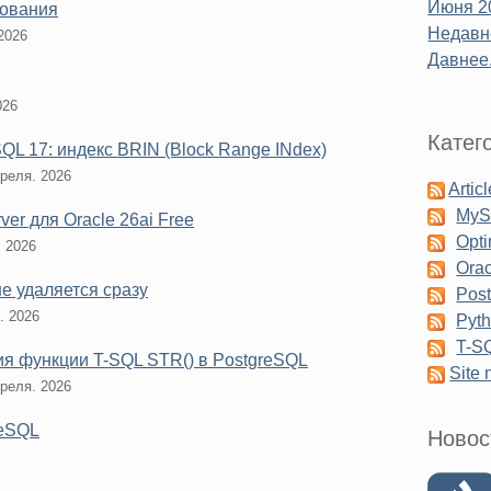
Июня 2
рования
Недавне
2026
Давнее.
026
Катег
QL 17: индекс BRIN (Block Range INdex)
реля. 2026
Artic
My
er для Oracle 26ai Free
Opti
. 2026
Orac
 удаляется сразу
Pos
. 2026
Pyt
T-S
ция функции T-SQL STR() в PostgreSQL
Site
реля. 2026
reSQL
Новос