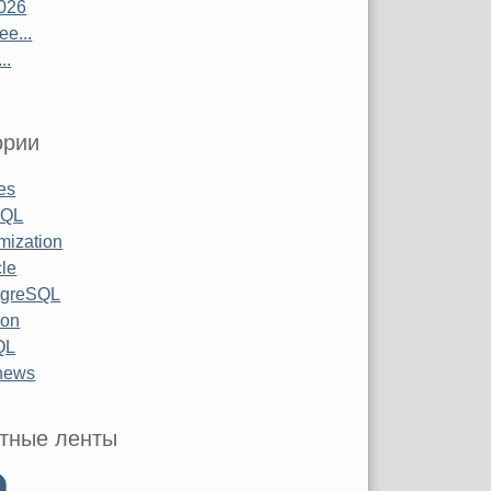
026
е...
..
ории
les
SQL
mization
le
tgreSQL
hon
QL
 news
тные ленты