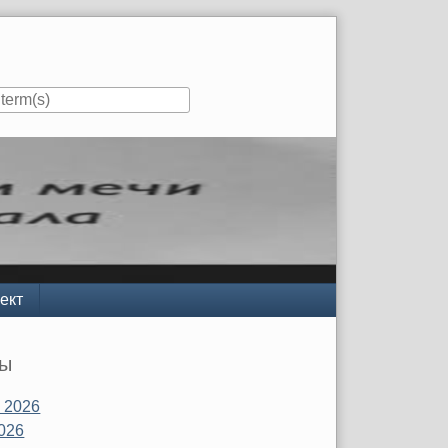
ект
вы
 2026
026