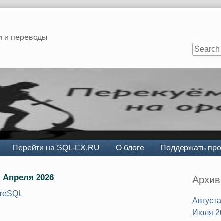
и и переводы
Перейти на SQL-EX.RU
О блоге
Поддержать про
Sidebar
 Апреля 2026
Архи
greSQL
Августа
Июля 2