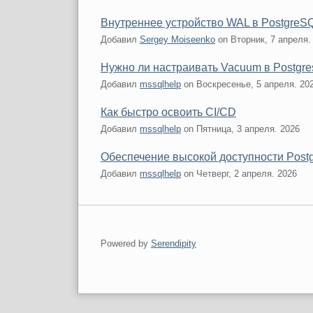
Внутреннее устройство WAL в PostgreS
Добавил
Sergey Moiseenko
on
Вторник, 7 апреля.
Нужно ли настраивать Vacuum в Postgre
Добавил
mssqlhelp
on
Воскресенье, 5 апреля. 20
Как быстро освоить CI/CD
Добавил
mssqlhelp
on
Пятница, 3 апреля. 2026
Обеспечение высокой доступности Postg
Добавил
mssqlhelp
on
Четверг, 2 апреля. 2026
Powered by
Serendipity