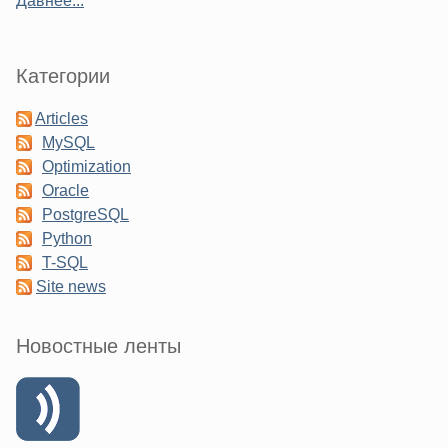
Давнее...
Категории
Articles
MySQL
Optimization
Oracle
PostgreSQL
Python
T-SQL
Site news
Новостные ленты