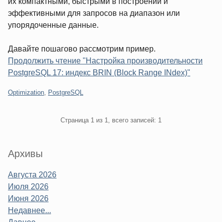
их компактными, быстрыми в построении и
эффективными для запросов на диапазон или
упорядоченные данные.
Давайте пошагово рассмотрим пример.
Продолжить чтение "Настройка производительности
PostgreSQL 17: индекс BRIN (Block Range INdex)"
Категории:
Optimization
,
PostgreSQL
Pagination
Страница 1 из 1, всего записей: 1
Sidebar
Архивы
Августа 2026
Июля 2026
Июня 2026
Недавнее...