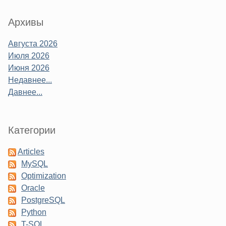
Sidebar
Архивы
Августа 2026
Июля 2026
Июня 2026
Недавнее...
Давнее...
Категории
Articles
MySQL
Optimization
Oracle
PostgreSQL
Python
T-SQL