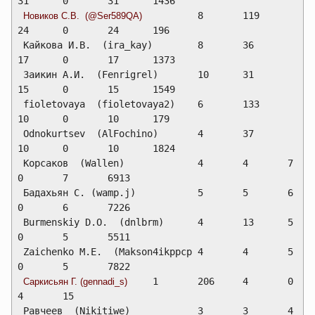
31	0	31	1436
	8	119	
Новиков С.В.  (@Ser589QA)     
24	0	24	196
 Кайкова И.В.  (ira_kay)       	8	36	
17	0	17	1373
 Заикин А.И.  (Fenrigrel)      	10	31	
15	0	15	1549
 fioletovaya  (fioletovaya2)   	6	133	
10	0	10	179
 Odnokurtsev  (AlFochino)      	4	37	
10	0	10	1824
 Корсаков  (Wallen)            	4	4	7	
0	7	6913
 Бадахьян С. (wamp.j)          	5	5	6	
0	6	7226
 Burmenskiy D.O.  (dnlbrm)     	4	13	5	
0	5	5511
 Zaichenko M.E.  (Makson4ikppcp	4	4	5	
0	5	7822
	1	206	4	0	
Саркисьян Г. (gennadi_s)      
4	15
 Равчеев  (Nikitiwe)           	3	3	4	