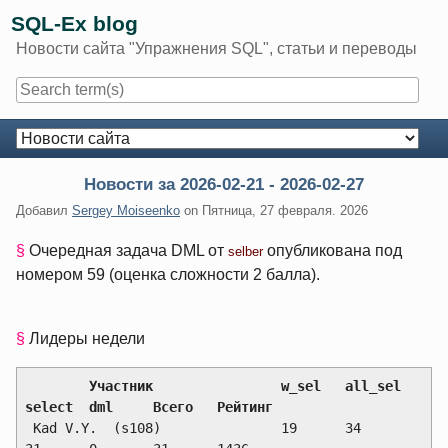
Skip
SQL-Ex blog
to
Новости сайта "Упражнения SQL", статьи и переводы
content
Navigation
Новости за 2026-02-21 - 2026-02-27
Добавил
Sergey Moiseenko
on
Пятница, 27 февраля. 2026
§
Очередная задача DML от
опубликована под
selber
номером 59 (оценка сложности 2 балла).
§
Лидеры недели
	Участник		w_sel	all_sel	
select	dml	Всего	Рейтинг
 Kad V.Y.  (s108)              	19	34	