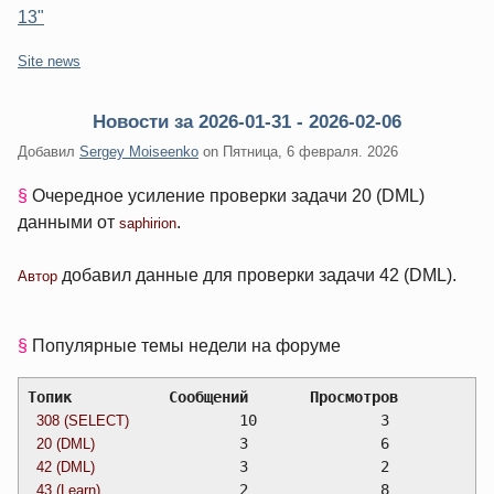
13"
Категории:
Site news
Новости за 2026-01-31 - 2026-02-06
Добавил
Sergey Moiseenko
on
Пятница, 6 февраля. 2026
§
Очередное усиление проверки задачи 20 (DML)
данными от
.
saphirion
добавил данные для проверки задачи 42 (DML).
Автор
§
Популярные темы недели на форуме
Топик		Сообщений	Просмотров
		10		3
308 (SELECT)
		3		6
20 (DML)
		3		2
42 (DML)
		2		8
43 (Learn)