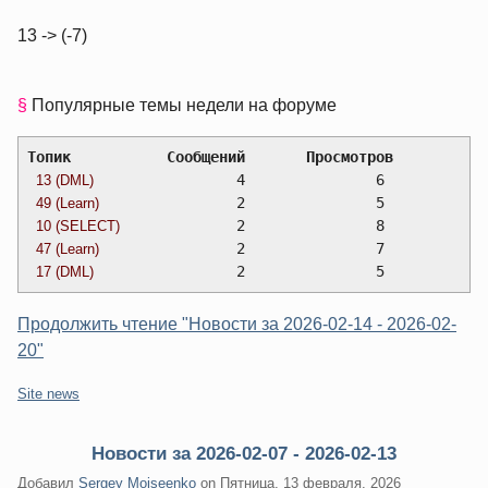
13 -> (-7)
§
Популярные темы недели на форуме
Топик		Сообщений	Просмотров
		4		6
13 (DML)
		2		5
49 (Learn)
		2		8
10 (SELECT)
		2		7
47 (Learn)
		2		5
17 (DML)
Продолжить чтение "Новости за 2026-02-14 - 2026-02-
20"
Категории:
Site news
Новости за 2026-02-07 - 2026-02-13
Добавил
Sergey Moiseenko
on
Пятница, 13 февраля. 2026