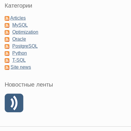
Категории
Articles
MySQL
Optimization
Oracle
PostgreSQL
Python
T-SQL
Site news
Новостные ленты