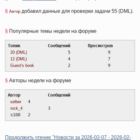
§
добавил данные для проверки задачи 55 (DML).
Автор
§
Популярные темы недели на форуме
Топик		Сообщений	Просмотров
		5		9
20 (DML)
		4		7
12 (DML)
		2		9
Guest's book
§
Авторы недели на форуме
Автор		Сообщений
  	4
selber
  	3
rock_4
 s108	2
Продолжить чтение "Новости за 2026-02-07 - 2026-02-