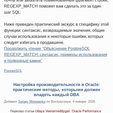
почты или захватить поименованный фрагмент строки,
REGEXP_MATCH поможет вам сделать это за один
шаг SQL.
Ниже приведен практический экскурс в специфику этой
функции: синтаксис, возвращаемые значения, общие
случаи использования и некоторые ошибки, которых
следует избегать в продакшене.
Продолжить чтение "Объяснение PostgreSQL
REGEXP_MATCH: синтаксис, примеры использования
и подводные камни"
Категории:
PostgreSQL
Настройка производительности в Oracle:
практические методы, которыми должен
владеть каждый DBA
Добавил
Sergey Moiseenko
on
Воскресенье, 4 января. 2026
Udaya Veeramreddygari. Oracle Performance
Пересказ статьи