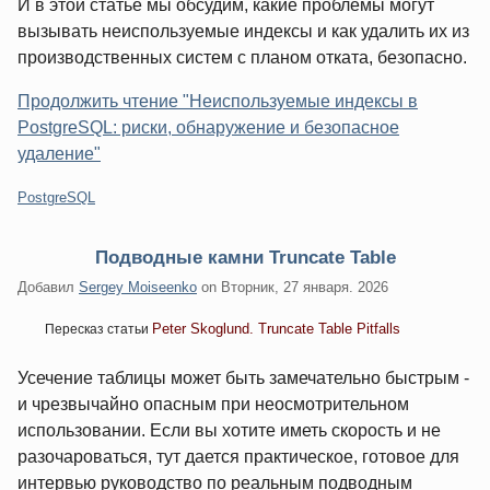
И в этой статье мы обсудим, какие проблемы могут
вызывать неиспользуемые индексы и как удалить их из
производственных систем с планом отката, безопасно.
Продолжить чтение "Неиспользуемые индексы в
PostgreSQL: риски, обнаружение и безопасное
удаление"
Категории:
PostgreSQL
Подводные камни Truncate Table
Добавил
Sergey Moiseenko
on
Вторник, 27 января. 2026
Peter Skoglund. Truncate Table Pitfalls
Пересказ статьи
Усечение таблицы может быть замечательно быстрым -
и чрезвычайно опасным при неосмотрительном
использовании. Если вы хотите иметь скорость и не
разочароваться, тут дается практическое, готовое для
интервью руководство по реальным подводным