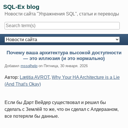
Skip
SQL-Ex blog
to
Новости сайта "Упражнения SQL", статьи и переводы
content
Navigation
Почему ваша архитектура высокой доступности
— это иллюзия (и это нормально)
Добавил
mssqlhelp
on
Пятница, 30 января. 2026
Автор:
Lætitia AVROT
,
Why Your HA Architecture is a Lie
(And That's Okay)
Если бы Дарт Вейдер существовал и решил бы
сделать с Землёй то же, что он сделал с Алдерааном,
все потеряли бы данные.