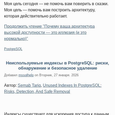
Моя цель сегодня — не помочь вам поверить в сказки.
Моя цель — помочь вам построить архитектуру,
которая действительно работает.
Продолжить чтение "Почему ваша архитектура
высокой доступности — это иллюзия (и это
нормально)"
Категории:
PostgreSQL
Неиспользуемые индексы в PostgreSQL: риски,
обнаружение и безопасное удаление
Добавил
mssqlhelp
on
Вторник, 27 января. 2026
Автор:
Semab Tariq
,
Unused Indexes In PostgreSQL:
Risks, Detection, And Safe Removal
Индексы существуют для ускорения доступа к данным.