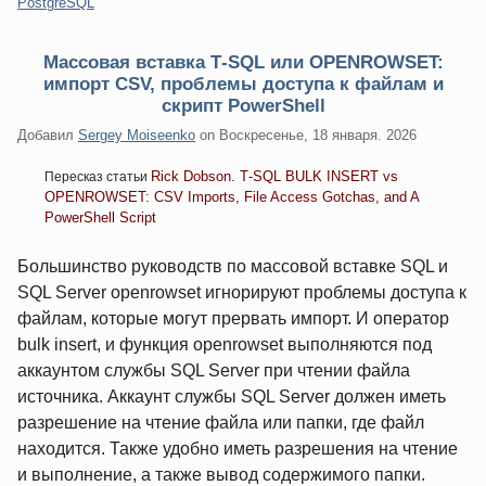
Категории:
PostgreSQL
Массовая вставка T‑SQL или OPENROWSET:
импорт CSV, проблемы доступа к файлам и
скрипт PowerShell
Добавил
Sergey Moiseenko
on
Воскресенье, 18 января. 2026
Rick Dobson. T‑SQL BULK INSERT vs
Пересказ статьи
OPENROWSET: CSV Imports, File Access Gotchas, and A
PowerShell Script
Большинство руководств по массовой вставке SQL и
SQL Server openrowset игнорируют проблемы доступа к
файлам, которые могут прервать импорт. И оператор
bulk insert, и функция openrowset выполняются под
аккаунтом службы SQL Server при чтении файла
источника. Аккаунт службы SQL Server должен иметь
разрешение на чтение файла или папки, где файл
находится. Также удобно иметь разрешения на чтение
и выполнение, а также вывод содержимого папки.