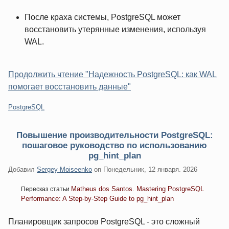
После краха системы, PostgreSQL может
восстановить утерянные изменения, используя
WAL.
Продолжить чтение "Надежность PostgreSQL: как WAL
помогает восстановить данные"
Категории:
PostgreSQL
Повышение производительности PostgreSQL:
пошаговое руководство по использованию
pg_hint_plan
Добавил
Sergey Moiseenko
on
Понедельник, 12 января. 2026
Matheus dos Santos. Mastering PostgreSQL
Пересказ статьи
Performance: A Step-by-Step Guide to pg_hint_plan
Планировщик запросов PostgreSQL - это сложный