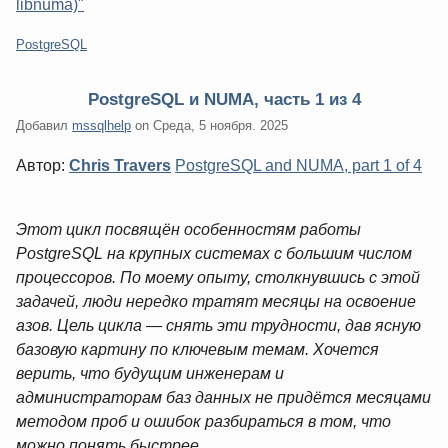
libnuma)"
Категории:
PostgreSQL
PostgreSQL и NUMA, часть 1 из 4
Добавил
mssqlhelp
on
Среда, 5 ноября. 2025
Автор:
Chris Travers
PostgreSQL and NUMA, part 1 of 4
Этот цикл посвящён особенностям работы
PostgreSQL на крупных системах с большим числом
процессоров. По моему опыту, столкнувшись с этой
задачей, люди нередко тратят месяцы на освоение
азов. Цель цикла — снять эти трудности, дав ясную
базовую картину по ключевым темам. Хочется
верить, что будущим инженерам и
администраторам баз данных не придётся месяцами
методом проб и ошибок разбираться в том, что
можно понять быстрее.