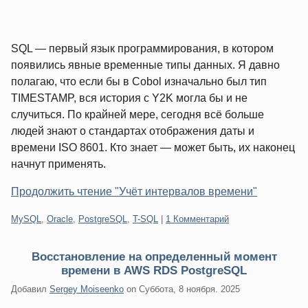
SQL — первый язык программирования, в котором
появились явные временные типы данных. Я давно
полагаю, что если бы в Cobol изначально был тип
TIMESTAMP, вся история с Y2K могла бы и не
случиться. По крайней мере, сегодня всё больше
людей знают о стандартах отображения даты и
времени ISO 8601. Кто знает — может быть, их наконец
начнут применять.
Продолжить чтение "Учёт интервалов времени"
Категории:
MySQL
,
Oracle
,
PostgreSQL
,
T-SQL
|
1 Комментарий
Восстановление на определенный момент
времени в AWS RDS PostgreSQL
Добавил
Sergey Moiseenko
on
Суббота, 8 ноября. 2025