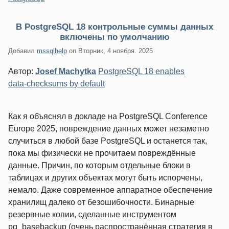
В PostgreSQL 18 контрольные суммы данных
включены по умолчанию
Добавил
mssqlhelp
on
Вторник, 4 ноября. 2025
Автор:
Josef Machytka
PostgreSQL 18 enables
data‑checksums by default
Как я объяснял в докладе на PostgreSQL Conference
Europe 2025, повреждение данных может незаметно
случиться в любой базе PostgreSQL и останется так,
пока мы физически не прочитаем повреждённые
данные. Причин, по которым отдельные блоки в
таблицах и других объектах могут быть испорчены,
немало. Даже современное аппаратное обеспечение
хранилищ далеко от безошибочности. Бинарные
резервные копии, сделанные инструментом
pg_basebackup (очень распространённая стратегия в