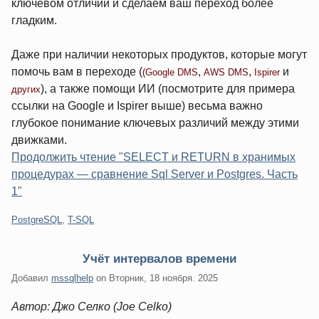
ключевом отличии и сделаем ваш переход более
гладким.
Даже при наличии некоторых продуктов, которые могут
помочь вам в переходе (
,
,
и
(Google DMS
AWS DMS
Ispirer
), а также помощи ИИ (посмотрите для примера
других
ссылки на Google и Ispirer выше) весьма важно
глубокое понимание ключевых различий между этими
движками.
Продолжить чтение "SELECT и RETURN в хранимых
процедурах — сравнение Sql Server и Postgres. Часть
1"
Категории:
PostgreSQL
,
T-SQL
Учёт интервалов времени
Добавил
mssqlhelp
on
Вторник, 18 ноября. 2025
Автор: Джо Селко (Joe Celko)