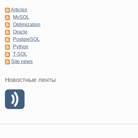
Articles
MySQL
Optimization
Oracle
PostgreSQL
Python
T-SQL
Site news
Новостные ленты