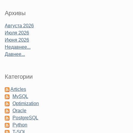
Sidebar
Архивы
Августа 2026
Июля 2026
Июня 2026
Недавнее...
Давнее...
Категории
Articles
MySQL
Optimization
Oracle
PostgreSQL
Python
T-SQL