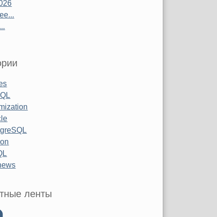
026
е...
..
ории
les
SQL
mization
le
tgreSQL
hon
QL
 news
тные ленты