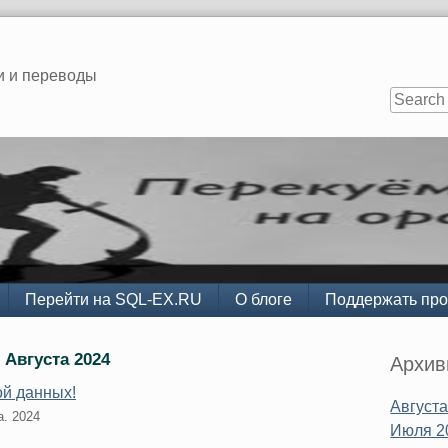
и и переводы
Перейти на SQL-EX.RU
О блоге
Поддержать про
Sidebar
 Августа 2024
Архи
ой данных!
Августа
а. 2024
Июля 2