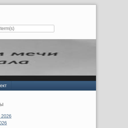
ект
вы
 2026
026