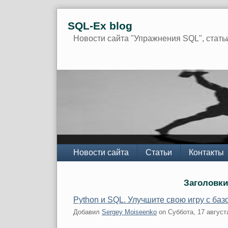
Skip
SQL-Ex blog
to
content
Новости сайта "Упражнения SQL", стать
Navigation
Новости сайта
Статьи
Контакты
Заголовки
Python и SQL. Улучшите свою игру с баз
Добавил
Sergey Moiseenko
on
Суббота, 17 август