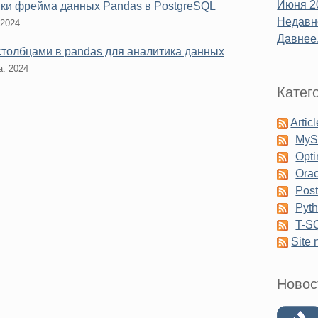
Июня 2
ки фрейма данных Pandas в PostgreSQL
Недавне
 2024
Давнее.
 столбцами в pandas для аналитика данных
а. 2024
Катег
Artic
My
Opti
Orac
Pos
Pyt
T-S
Site
Новос