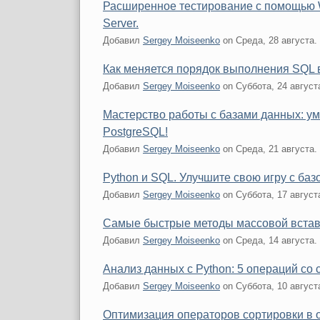
Расширенное тестирование с помощью 
Server.
Добавил
Sergey Moiseenko
on
Среда, 28 августа.
Как меняется порядок выполнения SQL 
Добавил
Sergey Moiseenko
on
Суббота, 24 август
Мастерство работы с базами данных: ум
PostgreSQL!
Добавил
Sergey Moiseenko
on
Среда, 21 августа.
Python и SQL. Улучшите свою игру с баз
Добавил
Sergey Moiseenko
on
Суббота, 17 август
Самые быстрые методы массовой встав
Добавил
Sergey Moiseenko
on
Среда, 14 августа.
Анализ данных с Python: 5 операций со
Добавил
Sergey Moiseenko
on
Суббота, 10 август
Оптимизация операторов сортировки в 