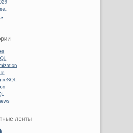
026
е...
..
ории
les
SQL
mization
le
tgreSQL
hon
QL
 news
тные ленты