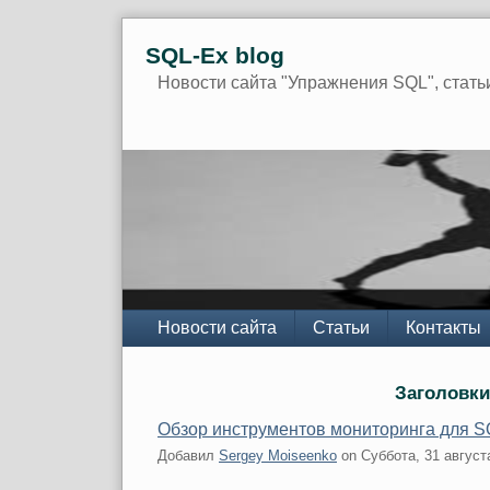
Skip
SQL-Ex blog
to
content
Новости сайта "Упражнения SQL", стать
Navigation
Новости сайта
Статьи
Контакты
Заголовки
Обзор инструментов мониторинга для S
Добавил
Sergey Moiseenko
on
Суббота, 31 август