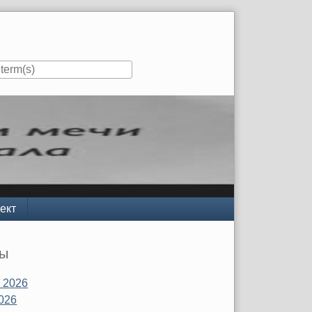
ект
вы
 2026
026