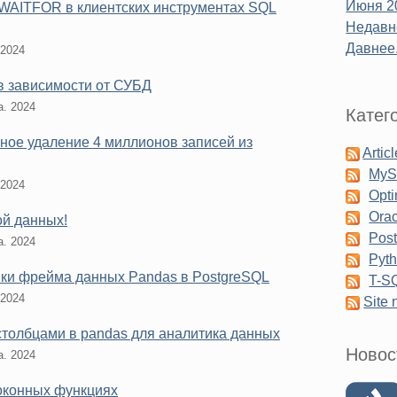
Июня 2
WAITFOR в клиентских инструментах SQL
Недавне
Давнее.
 2024
в зависимости от СУБД
а. 2024
Катег
ное удаление 4 миллионов записей из
Artic
My
 2024
Opti
Orac
ой данных!
Pos
а. 2024
Pyt
ки фрейма данных Pandas в PostgreSQL
T-S
 2024
Site
 столбцами в pandas для аналитика данных
Новос
а. 2024
оконных функциях