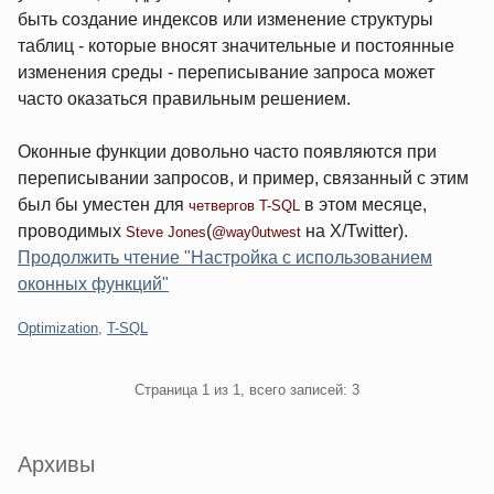
быть создание индексов или изменение структуры
таблиц - которые вносят значительные и постоянные
изменения среды - переписывание запроса может
часто оказаться правильным решением.
Оконные функции довольно часто появляются при
переписывании запросов, и пример, связанный с этим
был бы уместен для
в этом месяце,
четвергов T-SQL
проводимых
(
на X/Twitter).
Steve Jones
@way0utwest
Продолжить чтение "Настройка с использованием
оконных функций"
Категории:
Optimization
,
T-SQL
Pagination
Страница 1 из 1, всего записей: 3
Sidebar
Архивы