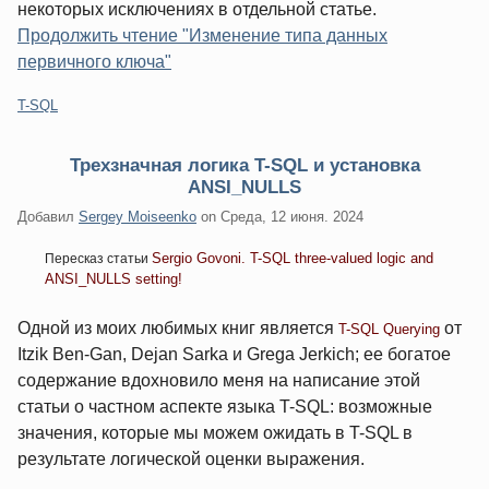
некоторых исключениях в отдельной статье.
Продолжить чтение "Изменение типа данных
первичного ключа"
Категории:
T-SQL
Трехзначная логика T-SQL и установка
ANSI_NULLS
Добавил
Sergey Moiseenko
on
Среда, 12 июня. 2024
Sergio Govoni. T-SQL three-valued logic and
Пересказ статьи
ANSI_NULLS setting!
Одной из моих любимых книг является
от
T-SQL Querying
Itzik Ben-Gan, Dejan Sarka и Grega Jerkich; ее богатое
содержание вдохновило меня на написание этой
статьи о частном аспекте языка T-SQL: возможные
значения, которые мы можем ожидать в T-SQL в
результате логической оценки выражения.