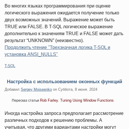
Во многих языках программирования при оценке
логического выражения ожидается получение только
двух возможных значений. Выражение может быть
TRUE или FALSE. В T-SQL логическое выражение
дополнительно к значениям TRUE и FALSE может дать
результат “UNKNOWN” (неизвестно).
Продолжить чтение "Трехзначная логика T-SQL и
установка ANSI_NULLS"
Категории:
T-SQL
Настройка с использованием оконных функций
Добавил
Sergey Moiseenko
on
Суббота, 8 июня. 2024
Rob Farley. Tuning Using Window Functions
Пересказ статьи
Иногда настройка запроса предполагает рассмотрение
различных подходов к решению проблемы. А
учитывая, что другими вариантами настройки могут