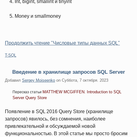
Int, bigint, smallint и tinyint
Money и smallmoney
Продолжить чтение "Числовые типы данных SQL"
Категории:
T-SQL
Введение в хранилище запросов SQL Server
Добавил
Sergey Moiseenko
on
Суббота, 7 октября. 2023
MATTHEW MCGIFFEN. Introduction to SQL
Пересказ статьи
Server Query Store
Появление в SQL 2016 Query Store (хранилище
запросов) явилось, без сомнения, наиболее
привлекательной и обсуждаемой новой
функциональностью. В этой статье мы просто бросим