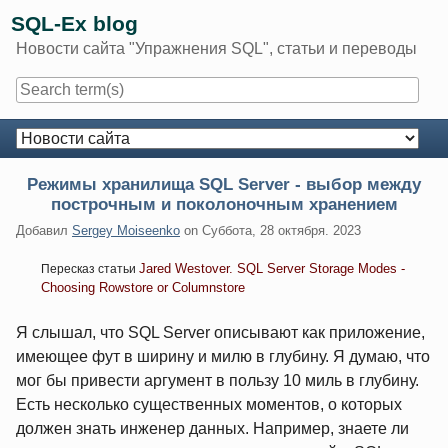
Skip
SQL-Ex blog
to
Новости сайта "Упражнения SQL", статьи и переводы
content
Navigation
Режимы хранилища SQL Server - выбор между
построчным и поколоночным хранением
Добавил
Sergey Moiseenko
on
Суббота, 28 октября. 2023
Jared Westover. SQL Server Storage Modes -
Пересказ статьи
Choosing Rowstore or Columnstore
Я слышал, что SQL Server описывают как приложение,
имеющее фут в ширину и милю в глубину. Я думаю, что
мог бы привести аргумент в пользу 10 миль в глубину.
Есть несколько существенных моментов, о которых
должен знать инженер данных. Например, знаете ли