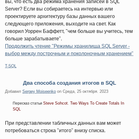
вы, что есть два режима хранения записей в SQL
Server? Если вы собираетесь на интервью или
проектируете архитектуру базы данных вашего
следующего приложения, выходите на свет. Как
говорил Уоррен Баффетт, "чем больше вы учитесь, тем
больше зарабатываете".
Продолжить чтение "Режимы хранилища SQL Server -
выбор между построчным и поколоночным хранением"
Категории:
T-SQL
Два способа создания итогов в SQL
Добавил
Sergey Moiseenko
on
Среда, 25 октября. 2023
Steve Sohcot. Two Ways To Create Totals In
Пересказ статьи
SQL
При представлении табличных данных вам может
потребоваться строка "итого" внизу списка.