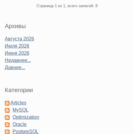
Pagination
Страница 1 из 1, всего записей: 8
Sidebar
Архивы
Августа 2026
Июля 2026
Июня 2026
Недавнее...
Давнее...
Категории
Articles
MySQL
Optimization
Oracle
PostgreSQL