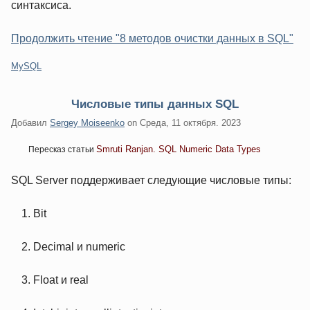
синтаксиса.
Продолжить чтение "8 методов очистки данных в SQL"
Категории:
MySQL
Числовые типы данных SQL
Добавил
Sergey Moiseenko
on
Среда, 11 октября. 2023
Smruti Ranjan. SQL Numeric Data Types
Пересказ статьи
SQL Server поддерживает следующие числовые типы:
Bit
Decimal и numeric
Float и real