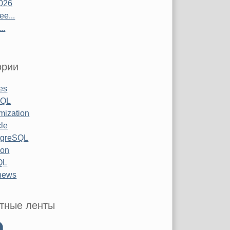
026
е...
..
ории
les
SQL
mization
le
tgreSQL
hon
QL
 news
тные ленты