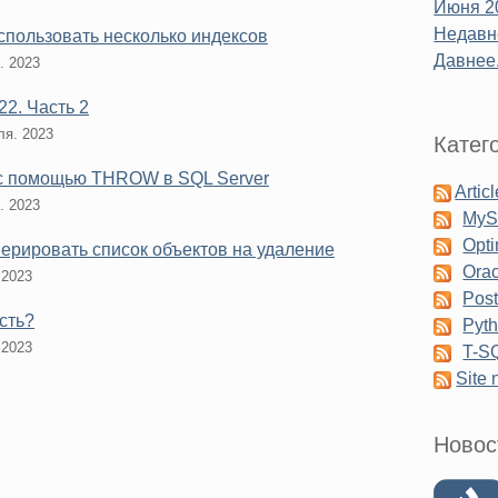
Июня 2
Недавне
спользовать несколько индексов
Давнее.
. 2023
2. Часть 2
ля. 2023
Катег
 с помощью THROW в SQL Server
Artic
. 2023
My
Opti
нерировать список объектов на удаление
Orac
 2023
Pos
сть?
Pyt
 2023
T-S
Site
Новос