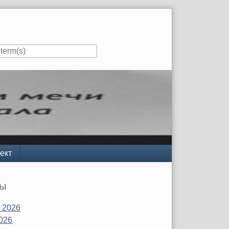
ект
вы
 2026
026