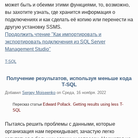
может быть и обеими этими функциями, то, возможно,
вы захотите узнать, где хранится информация о
подключениях и как сделать её копию или перенести на
другую установку SSMS.
Продолжить чтение "Как импортировать и
экспортировать подключения из SQL Server
Management Studio"
Категории:
T-SQL
Получение результатов, используя меньше кода
T-SQL
Добавил
Sergey Moiseenko
on
Среда, 16 ноября. 2022
Edward Pollack. Getting results using less T-
Пересказ статьи
SQL
Пытаясь решить проблемы с данными, которые
организация нам перекидывает, зачастую легко