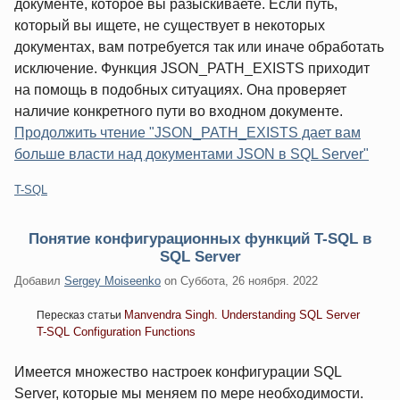
документе, которое вы разыскиваете. Если путь,
который вы ищете, не существует в некоторых
документах, вам потребуется так или иначе обработать
исключение. Функция JSON_PATH_EXISTS приходит
на помощь в подобных ситуациях. Она проверяет
наличие конкретного пути во входном документе.
Продолжить чтение "JSON_PATH_EXISTS дает вам
больше власти над документами JSON в SQL Server"
Категории:
T-SQL
Понятие конфигурационных функций T-SQL в
SQL Server
Добавил
Sergey Moiseenko
on
Суббота, 26 ноября. 2022
Manvendra Singh. Understanding SQL Server
Пересказ статьи
T-SQL Configuration Functions
Имеется множество настроек конфигурации SQL
Server, которые мы меняем по мере необходимости.