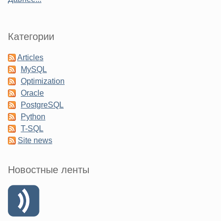
Категории
Articles
MySQL
Optimization
Oracle
PostgreSQL
Python
T-SQL
Site news
Новостные ленты