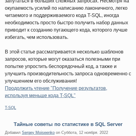
запутаться в больших сложных запросах. Несмотря на
окупаемость усилий по написанию лаконичного, легко
читаемого и поддерживаемого кода T-SQL, иногда
необходимость просто быстро получить набор данных
приводит к созданию пугающего кода, которого лучше
избегать, чем использовать.
В этой статье рассматривается несколько шаблонов
запросов, которые могут оказаться полезными при
попытке упростить беспорядочный код, а также и
улучшить производительность запроса одновременно с
улучшением его обслуживания!
Продолжить чтение "Получение результатов,
используя меньше кода T-SQL"
Категории:
T-SQL
Тайные советы по статистике в SQL Server
Добавил
Sergey Moiseenko
on
Суббота, 12 ноября. 2022