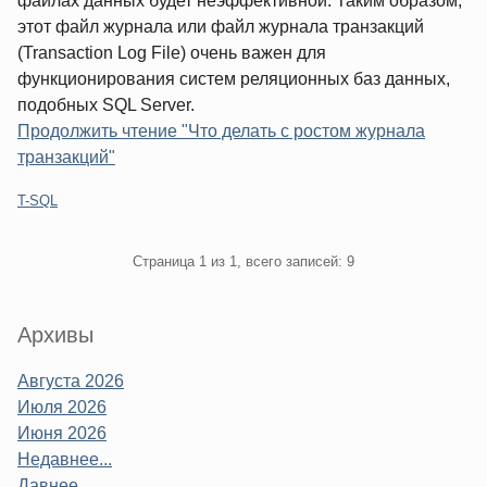
файлах данных будет неэффективной. Таким образом,
этот файл журнала или файл журнала транзакций
(Transaction Log File) очень важен для
функционирования систем реляционных баз данных,
подобных SQL Server.
Продолжить чтение "Что делать с ростом журнала
транзакций"
Категории:
T-SQL
Pagination
Страница 1 из 1, всего записей: 9
Sidebar
Архивы
Августа 2026
Июля 2026
Июня 2026
Недавнее...
Давнее...