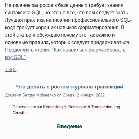
Написание запросов к базе данных требует знания
синтаксиса SQL, но это не все, что вам следует знать.
Лучшая практика написания профессионального SQL-
кода требует хороших навыков форматирования. В
этой статье я обсуждаю почему это так важно и
основные правила, которых следует придерживаться.
Продолжить чтение "Как правильно форматировать
код SQL"
Категории:
T-SQL
Что делать с ростом журнала транзакций
Добавил
Sergey Moiseenko
on
Среда, 2 ноября. 2022
Kenneth Igiri. Dealing with Transaction Log
Пересказ статьи
Growth
Введение