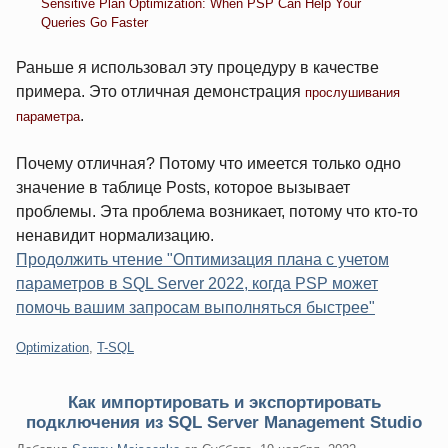
Sensitive Plan Optimization: When PSP Can Help Your
Queries Go Faster
Раньше я использовал эту процедуру в качестве
примера. Это отличная демонстрация
прослушивания
.
параметра
Почему отличная? Потому что имеется только одно
значение в таблице Posts, которое вызывает
проблемы. Эта проблема возникает, потому что кто-то
ненавидит нормализацию.
Продолжить чтение "Оптимизация плана с учетом
параметров в SQL Server 2022, когда PSP может
помочь вашим запросам выполняться быстрее"
Категории:
Optimization
,
T-SQL
Как импортировать и экспортировать
подключения из SQL Server Management Studio