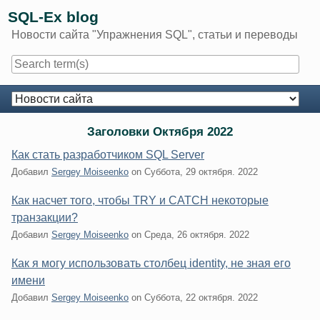
Skip
SQL-Ex blog
to
Новости сайта "Упражнения SQL", статьи и переводы
content
Navigation
Заголовки Октября 2022
Как стать разработчиком SQL Server
Добавил
Sergey Moiseenko
on
Суббота, 29 октября. 2022
Как насчет того, чтобы TRY и CATCH некоторые
транзакции?
Добавил
Sergey Moiseenko
on
Среда, 26 октября. 2022
Как я могу использовать столбец identity, не зная его
имени
Добавил
Sergey Moiseenko
on
Суббота, 22 октября. 2022