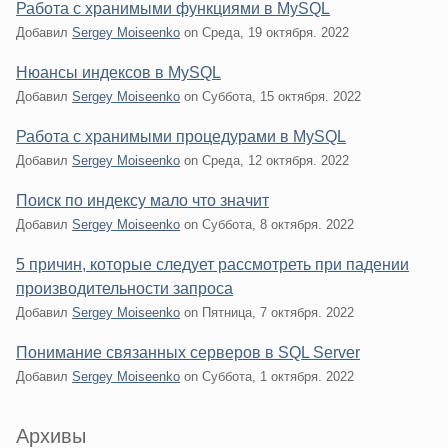
Работа с хранимыми функциями в MySQL
Добавил
Sergey Moiseenko
on
Среда, 19 октября. 2022
Нюансы индексов в MySQL
Добавил
Sergey Moiseenko
on
Суббота, 15 октября. 2022
Работа с хранимыми процедурами в MySQL
Добавил
Sergey Moiseenko
on
Среда, 12 октября. 2022
Поиск по индексу мало что значит
Добавил
Sergey Moiseenko
on
Суббота, 8 октября. 2022
5 причин, которые следует рассмотреть при падении
производительности запроса
Добавил
Sergey Moiseenko
on
Пятница, 7 октября. 2022
Понимание связанных серверов в SQL Server
Добавил
Sergey Moiseenko
on
Суббота, 1 октября. 2022
Sidebar
Архивы