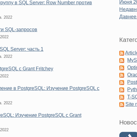
Июня 2
руппу в SQL Server: Row Number против
Недавне
Давнее.
а. 2022
ти SQL-запросов
 2022
Катег
QL Server: часть 1
Artic
а. 2022
My
Opti
greSQL с Grant Fritchey
Orac
 2022
Pos
ение в PostgreSQL: Изучение PostgreSQL с
Pyt
T-S
а. 2022
Site
reSQL: Изучение PostgreSQL с Grant
Новос
 2022