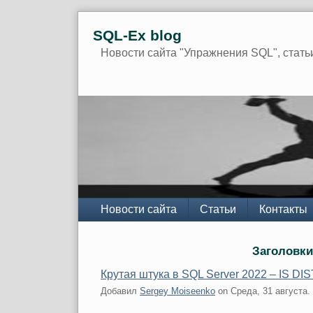
Skip
SQL-Ex blog
to
content
Новости сайта "Упражнения SQL", стать
Navigation
Новости сайта
Статьи
Контакты
Заголовки
Крутая штука в SQL Server 2022 – IS D
Добавил
Sergey Moiseenko
on
Среда, 31 августа.