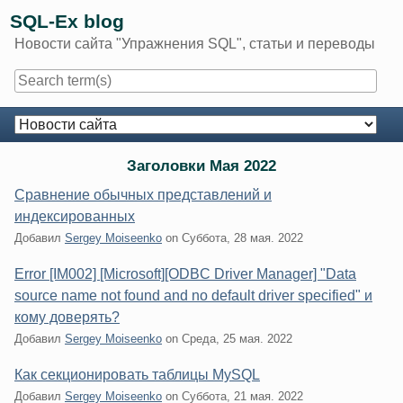
Skip
SQL-Ex blog
to
Новости сайта "Упражнения SQL", статьи и переводы
content
Navigation
Заголовки Мая 2022
Сравнение обычных представлений и
индексированных
Добавил
Sergey Moiseenko
on
Суббота, 28 мая. 2022
Error [IM002] [Microsoft][ODBC Driver Manager] "Data
source name not found and no default driver specified" и
кому доверять?
Добавил
Sergey Moiseenko
on
Среда, 25 мая. 2022
Как секционировать таблицы MySQL
Добавил
Sergey Moiseenko
on
Суббота, 21 мая. 2022