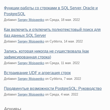
Функции работы со строками в SQL Server, Oracle и
PostgreSQL
Добавил
Sergey Moiseenko
on
Среда, 18 мая. 2022
Как включить и отключить полнотекстовый поиск для
баз данных SQL Server
Добавил
Sergey Moiseenko
on
Суббота, 14 мая. 2022
Запись, которая никогда не существовала (как
зафиксированная строка)
Добавил
Sergey Moiseenko
on
Среда, 11 мая. 2022
Встраивание UDF и агрегация строк
Добавил
Sergey Moiseenko
on
Суббота, 7 мая. 2022
Продвинутые возможности PostgreSQL: Руководство
Добавил
Sergey Moiseenko
on
Среда, 4 мая. 2022
Sidebar
Архивы