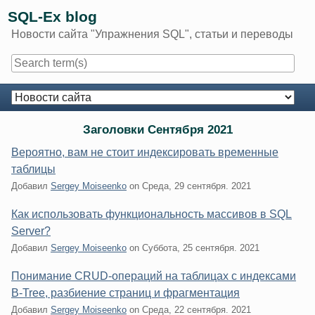
Skip
SQL-Ex blog
to
Новости сайта "Упражнения SQL", статьи и переводы
content
Navigation
Заголовки Сентября 2021
Вероятно, вам не стоит индексировать временные
таблицы
Добавил
Sergey Moiseenko
on
Среда, 29 сентября. 2021
Как использовать функциональность массивов в SQL
Server?
Добавил
Sergey Moiseenko
on
Суббота, 25 сентября. 2021
Понимание CRUD-операций на таблицах с индексами
B-Tree, разбиение страниц и фрагментация
Добавил
Sergey Moiseenko
on
Среда, 22 сентября. 2021