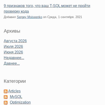
9 признаков того, что ваш T-SQL может не пройти
проверку кода
Добавил
Sergey Moiseenko
on
Среда, 1 сентября. 2021
Sidebar
Архивы
Августа 2026
Июля 2026
Июня 2026
Недавнее...
Давнее...
Категории
Articles
MySQL
Optimization