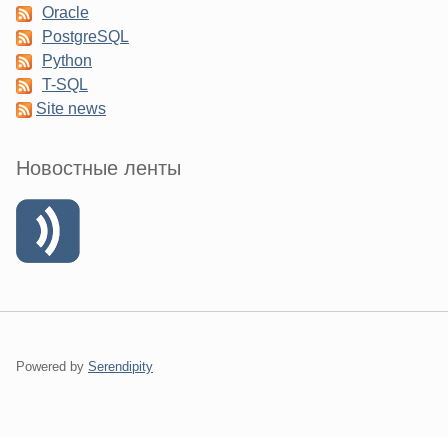
Oracle
PostgreSQL
Python
T-SQL
Site news
Новостные ленты
Powered by
Serendipity