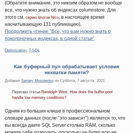
(Обратите внимание, это никоим образом не вообще
все, что нужно знать об индексах columnstore. Для
этого см.
, в настоящее время
серию блогов Nico
насчитывающую 131 публикацию).
Продолжить чтение "Все, что вам нужно знать о
поколоночных индексах, в одной статье"
Категории:
Optimization
,
T-SQL
Как буферный пул обрабатывает условия
нехватки памяти?
Добавил
Sergey Moiseenko
on
Суббота, 7 августа. 2021
Randolph West. How does the buffer pool
Пересказ статьи
handle low memory conditions?
Одним из больших клише в профессиональном
словаре данных (после "это зависит") является то, что
вы всегда даете SQL Server столько RAM, сколько
можете себе позволить, поскольку он будет всю ее