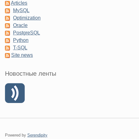
Articles
MySQL
Optimization
Oracle
PostgreSQL
Python
T-SQL
Site news
Новостные ленты
Powered by
Serendipity