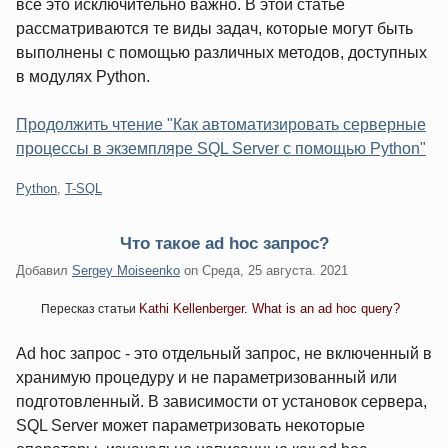
все это исключительно важно. В этой статье
рассматриваются те виды задач, которые могут быть
выполнены с помощью различных методов, доступных
в модулях Python.
Продолжить чтение "Как автоматизировать серверные
процессы в экземпляре SQL Server с помощью Python"
Категории:
Python
,
T-SQL
Что такое ad hoc запрос?
Добавил
Sergey Moiseenko
on
Среда, 25 августа. 2021
Kathi Kellenberger. What is an ad hoc query?
Пересказ статьи
Ad hoc запрос - это отдельный запрос, не включенный в
хранимую процедуру и не параметризованный или
подготовленный. В зависимости от установок сервера,
SQL Server может параметризовать некоторые