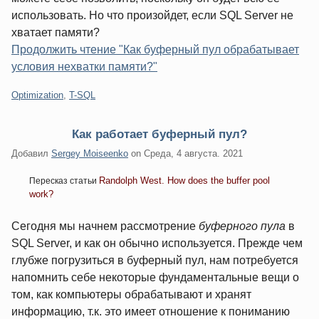
использовать. Но что произойдет, если SQL Server не
хватает памяти?
Продолжить чтение "Как буферный пул обрабатывает
условия нехватки памяти?"
Категории:
Optimization
,
T-SQL
Как работает буферный пул?
Добавил
Sergey Moiseenko
on
Среда, 4 августа. 2021
Randolph West. How does the buffer pool
Пересказ статьи
work?
Сегодня мы начнем рассмотрение
буферного пула
в
SQL Server, и как он обычно используется. Прежде чем
глубже погрузиться в буферный пул, нам потребуется
напомнить себе некоторые фундаментальные вещи о
том, как компьютеры обрабатывают и хранят
информацию, т.к. это имеет отношение к пониманию