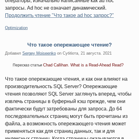
операторы, изначально написанные как ad hoc
запросы. Ad hoc не означает динамический.
Продолжить чтение "Что такое ad hoc запрос?"
Категории:
Optimization
Что такое опережающее чтение?
Добавил
Sergey Moiseenko
on
Суббота, 21 августа. 2021
Chad Callihan. What is a Read-Ahead Read?
Пересказ статьи
Что такое опережающие чтения, и как они влияют на
производительность SQL Server? Опережающие
чтения позволяют SQL Server заглянуть вперед, чтобы
извлечь страницы в буферный кэш прежде, чем они
фактически будут затребованы для запроса. До 64
последовательных страниц могут быть прочитаны из
файла, а возможность опережающего чтения может
применяться как для страниц данных, так и для
индексных страниц. Когда страницы оказываются в