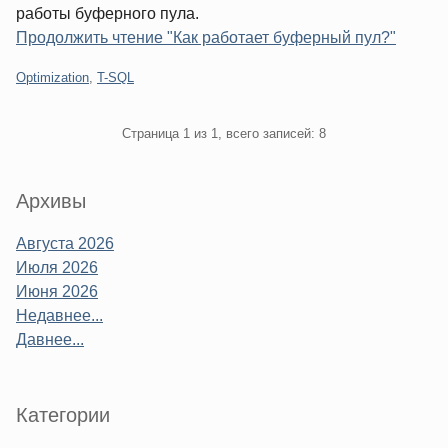
работы буферного пула.
Продолжить чтение "Как работает буферный пул?"
Категории:
Optimization
,
T-SQL
Pagination
Страница 1 из 1, всего записей: 8
Sidebar
Архивы
Августа 2026
Июля 2026
Июня 2026
Недавнее...
Давнее...
Категории