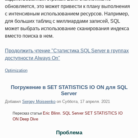
обновляется, это может привести к плану выполнения
с интенсивным использованием ресурсов. Например,
для больших таблиц с миллиардами записей, SQL
может выбрать использование сканирования индекса
вместо поиска в нем.
Продолжить чтение "Статистика SQL Server в группах
доступности Always On"
Категории:
Optimization
Погружение в SET STATISTICS IO ON для SQL
Server
Добавил
Sergey Moiseenko
on
Суббота, 17 апреля. 2021
Eric Blinn. SQL Server SET STATISTICS IO
Пересказ статьи
ON Deep Dive
Проблема