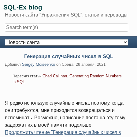
Skip
SQL-Ex blog
to
Новости сайта "Упражнения SQL", статьи и переводы
content
Navigation
Генерация случайных чисел в SQL
Добавил
Sergey Moiseenko
on
Среда, 28 апреля. 2021
Chad Callihan. Generating Random Numbers
Пересказ статьи
in SQL
Я редко использую случайные числа, поэтому, когда
они требуются, мне приходится возвращаться и
вспоминать. Возможно, написание поста на эту тему
задержат их в моей памяти подольше.
Продолжить чтение "Генерация случайных чисел в