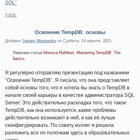
SQL"
Категории:
T-SQL
Освоение TempDB: основы
Добавил
Sergey Moiseenko
on
Суббота, 24 апреля. 2021
Monuca Rathbun. Mastering TempDB: The
Пересказ статьи
basics
Я регулярно отправляю презентацию под названием
"Освоение TempDB". Я писала, что она представляет
собой основы того, что я хотела бы знать о TempDB в
начале своей карьеры в качестве администратора SQL
Server. Это действительно раскладка того, что такое
TempDB, как она используется, какие проблемы
действительно возникают в ней, и как её лучше
сконфигурировать. По совету коллег я решила
разложить все по полочкам здесь в образовательных