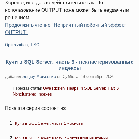
Хорошо, иногда это действительно так. Но
использование OUTPUT тоже может быть неудачным
решением.
Продолжить чтение "Неприятный побочный эффект
OUTPUT"
Категории:
Optimization
,
T-SQL
Кучи в SQL Server: часть 3 - некластеризованные
индексы
Добавил
Sergey Moiseenko
on
Суббота, 19 сентября. 2020
Uwe Ricken. Heaps in SQL Server: Part 3
Пересказ статьи
Nonclustered Indexes
Пока эта серия состоит из:
Кучи в SQL Server: часть 1 - основы
Кучи в SQL Server: часть 2 - оптимизация чтений