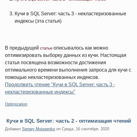
Кучи в SQL Server: часть 3 - некластеризованные
индексы (эта статья)
В предыдущей
описывалось как можно
статье
оптимизировать выборку данных из кучи. Настоящая
статья посвящена возможности достижения
оптимального времени выполнения запроса для кучи с
помощью некластеризованных индексов.
Продолжить чтение "Кучи в SQL Server: часть 3 -
некластеризованные индексы"
Категории:
Optimization
Кучи в SQL Server: часть 2 - оптимизация чтений
Добавил
Sergey Moiseenko
on
Среда, 16 сентября. 2020