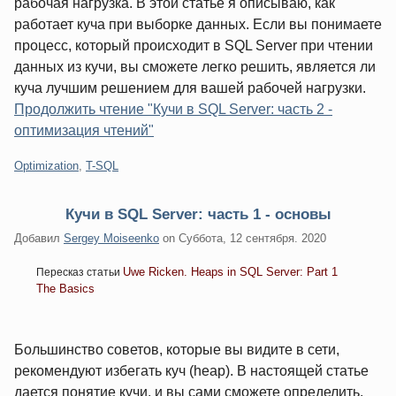
рабочая нагрузка. В этой статье я описываю, как
работает куча при выборке данных. Если вы понимаете
процесс, который происходит в SQL Server при чтении
данных из кучи, вы сможете легко решить, является ли
куча лучшим решением для вашей рабочей нагрузки.
Продолжить чтение "Кучи в SQL Server: часть 2 -
оптимизация чтений"
Категории:
Optimization
,
T-SQL
Кучи в SQL Server: часть 1 - основы
Добавил
Sergey Moiseenko
on
Суббота, 12 сентября. 2020
Uwe Ricken. Heaps in SQL Server: Part 1
Пересказ статьи
The Basics
Большинство советов, которые вы видите в сети,
рекомендуют избегать куч (heap). В настоящей статье
дается понятие кучи, и вы сами сможете определить,