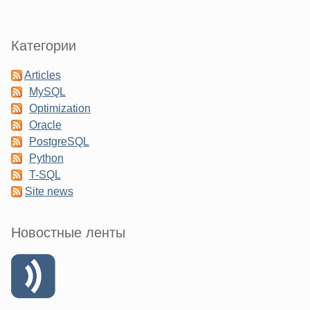
Категории
Articles
MySQL
Optimization
Oracle
PostgreSQL
Python
T-SQL
Site news
Новостные ленты