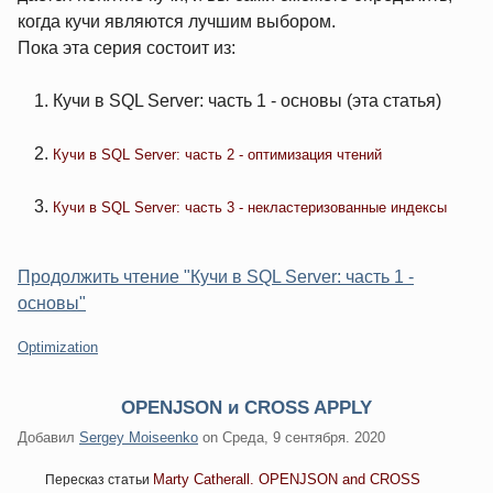
когда кучи являются лучшим выбором.
Пока эта серия состоит из:
Кучи в SQL Server: часть 1 - основы (эта статья)
Кучи в SQL Server: часть 2 - оптимизация чтений
Кучи в SQL Server: часть 3 - некластеризованные индексы
Продолжить чтение "Кучи в SQL Server: часть 1 -
основы"
Категории:
Optimization
OPENJSON и CROSS APPLY
Добавил
Sergey Moiseenko
on
Среда, 9 сентября. 2020
Marty Catherall. OPENJSON and CROSS
Пересказ статьи