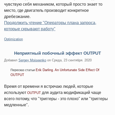
чувствую себя механиком, который просто знает то
место, где двигатель производит конкретное
дребезжание.
Продолжить чтение "Операторы плана запроса,
которые скрывают работу"
Категории:
Optimization
Неприятный побочный эффект OUTPUT
Добавил
Sergey Moiseenko
on
Среда, 23 сентября. 2020
Erik Darling. An Unfortunate Side Effect Of
Пересказ статьи
OUTPUT
Время от времени я встречаю людей, которые
используют
для аудита модификаций чаще
OUTPUT
всего потому, что "триггеры - это плохо" или "триггеры
медленные".