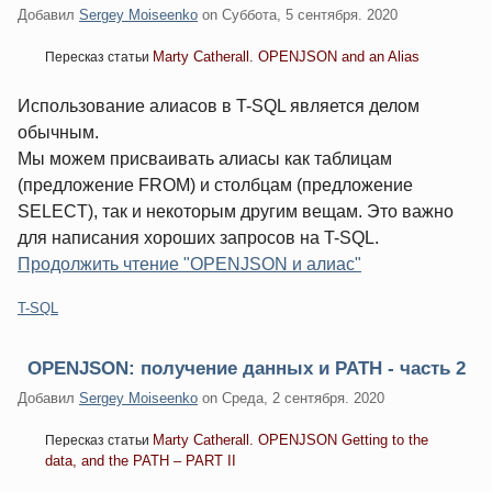
Добавил
Sergey Moiseenko
on
Суббота, 5 сентября. 2020
Marty Catherall. OPENJSON and an Alias
Пересказ статьи
Использование алиасов в T-SQL является делом
обычным.
Мы можем присваивать алиасы как таблицам
(предложение FROM) и столбцам (предложение
SELECT), так и некоторым другим вещам. Это важно
для написания хороших запросов на T-SQL.
Продолжить чтение "OPENJSON и алиас"
Категории:
T-SQL
OPENJSON: получение данных и PATH - часть 2
Добавил
Sergey Moiseenko
on
Среда, 2 сентября. 2020
Marty Catherall. OPENJSON Getting to the
Пересказ статьи
data, and the PATH – PART II