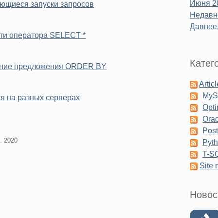
Июня 2
яющиеся запуски запросов
Недавне
Давнее.
сти оператора SELECT *
Катег
ление предложения ORDER BY
Artic
My
я на разных серверах
Opti
Orac
Pos
. 2020
Pyt
T-S
Site
Новос