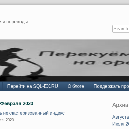
и и переводы
Перейти на SQL-EX.RU
О блоге
Поддержать про
Sidebar
 Февраля 2020
Архи
ть некластеризованный индекс
Августа
ля. 2020
Июля 2