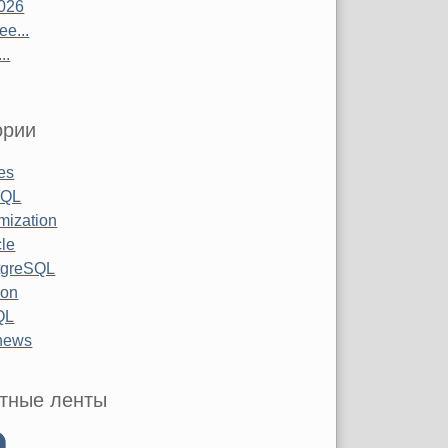
026
е...
..
ории
les
SQL
mization
le
tgreSQL
hon
QL
 news
тные ленты