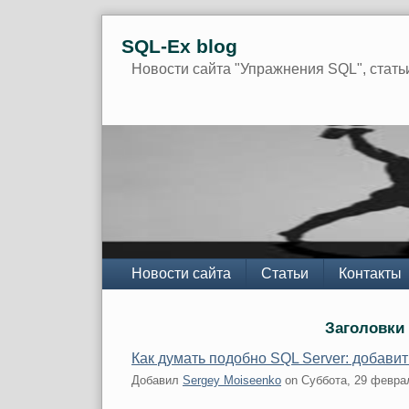
Skip
SQL-Ex blog
to
content
Новости сайта "Упражнения SQL", стать
Navigation
Новости сайта
Статьи
Контакты
Заголовки
Как думать подобно SQL Server: добави
Добавил
Sergey Moiseenko
on
Суббота, 29 февра