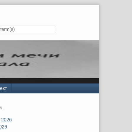
ект
вы
 2026
026