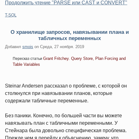
Продолжить чтение "PARSE или CAST и CONVERT"
Категории:
T-SQL
О хранилище запросов, навязывании плана и
табличных переменных
Добавил
smois
on
Среда, 27 ноября. 2019
Grant Fritchey. Query Store, Plan Forcing and
Пересказ статьи
Table Variables
Steinar Andersen рассказал о проблеме, с которой он
столкнулся при навязывании планов, которые
содержали табличные переменные.
Без паники. Конечно, по большей части вы можете
навязывать план с табличными переменными. У
Стейнара была довольно специфическая проблема.
Прежде чем я перейду к объяснению, замечу, что