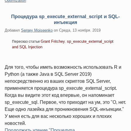
Категории:
Optimization
Процедура sp_execute_external_script и SQL-
инъекция
Добавил
Sergey Moiseenko
on
Среда, 13 ноября. 2019
Grant Fritchey. sp_execute_external_script
Пересказ статьи
and SQL Injection
Для того, чтобы иметь возможность использовать R и
Python (а также Java в SQL Server 2019)
непосредственно из ваших скриптов SQL Server,
применяется процедура sp_execute_external_script.
Когда вы видите этот код впервые, он напоминает
sp_execute_sql. Первое, что приходит на ум, это "О, нет.
Еще одно лазейка для проникновения SQL-инъекции."
У меня есть для вас несколько хороших и плохих
новостей.
Продолжить чтение "Процедура