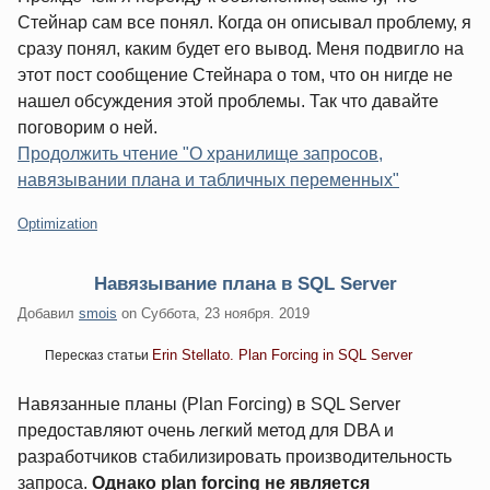
Стейнар сам все понял. Когда он описывал проблему, я
сразу понял, каким будет его вывод. Меня подвигло на
этот пост сообщение Стейнара о том, что он нигде не
нашел обсуждения этой проблемы. Так что давайте
поговорим о ней.
Продолжить чтение "О хранилище запросов,
навязывании плана и табличных переменных"
Категории:
Optimization
Навязывание плана в SQL Server
Добавил
smois
on
Суббота, 23 ноября. 2019
Erin Stellato. Plan Forcing in SQL Server
Пересказ статьи
Навязанные планы (Plan Forcing) в SQL Server
предоставляют очень легкий метод для DBA и
разработчиков стабилизировать производительность
запроса.
Однако plan forcing не является