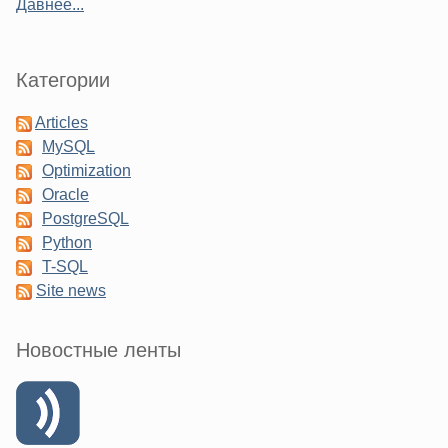
Давнее...
Категории
Articles
MySQL
Optimization
Oracle
PostgreSQL
Python
T-SQL
Site news
Новостные ленты