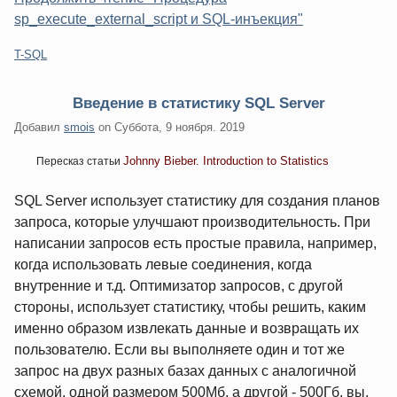
sp_execute_external_script и SQL-инъекция"
Категории:
T-SQL
Введение в статистику SQL Server
Добавил
smois
on
Суббота, 9 ноября. 2019
Johnny Bieber. Introduction to Statistics
Пересказ статьи
SQL Server использует статистику для создания планов
запроса, которые улучшают производительность. При
написании запросов есть простые правила, например,
когда использовать левые соединения, когда
внутренние и т.д. Оптимизатор запросов, с другой
стороны, использует статистику, чтобы решить, каким
именно образом извлекать данные и возвращать их
пользователю. Если вы выполняете один и тот же
запрос на двух разных базах данных с аналогичной
схемой, одной размером 500Мб, а другой - 500Гб, вы,