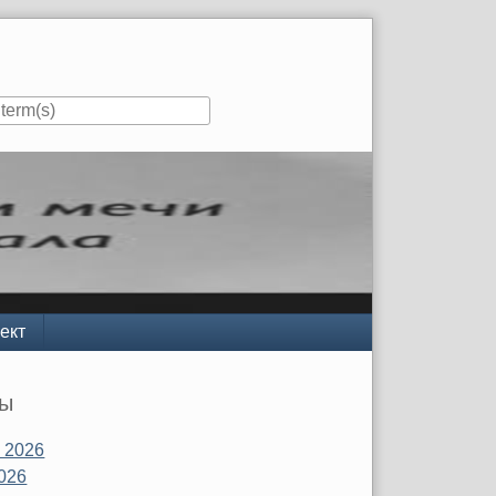
ект
вы
 2026
026