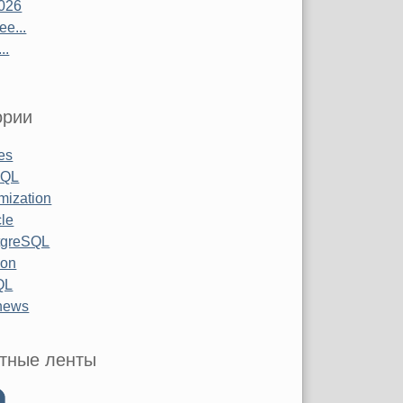
026
е...
..
ории
les
SQL
mization
le
tgreSQL
hon
QL
 news
тные ленты