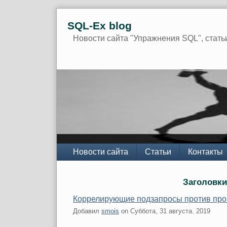
Skip
SQL-Ex blog
to
content
Новости сайта "Упражнения SQL", стать
Navigation
Новости сайта
Статьи
Контакты
Заголовки
Коррелирующие подзапросы против про
Добавил
smois
on
Суббота, 31 августа. 2019