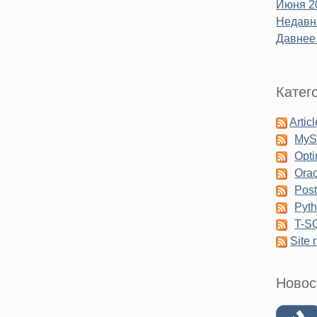
Июня 2
Недавне
Давнее.
Катег
Artic
My
Opti
Orac
Pos
Pyt
T-S
Site
Новос