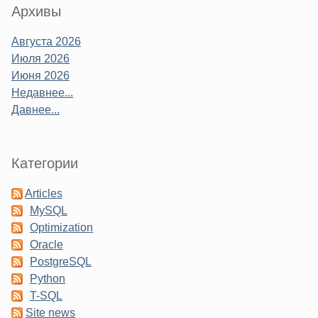
Sidebar
Архивы
Августа 2026
Июля 2026
Июня 2026
Недавнее...
Давнее...
Категории
Articles
MySQL
Optimization
Oracle
PostgreSQL
Python
T-SQL
Site news