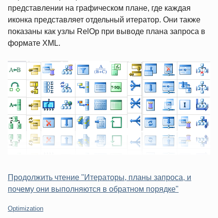
представлении на графическом плане, где каждая
иконка представляет отдельный итератор. Они также
показаны как узлы RelOp при выводе плана запроса в
формате XML.
Продолжить чтение "Итераторы, планы запроса, и
почему они выполняются в обратном порядке"
Категории:
Optimization