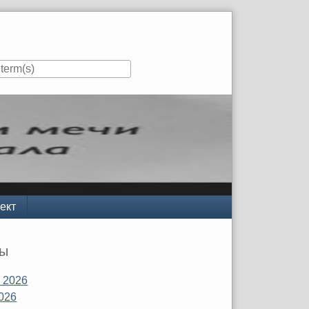
ект
вы
 2026
026