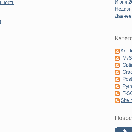
Июня 2
ьность
Недавне
Давнее.
я
Катег
Artic
My
Opti
Orac
Pos
Pyt
T-S
Site
Новос