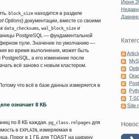
Июня 2
Недавне
ить.
находится в разделе
block_size
Давнее.
et Options
) документации, вместе со своими
ак
,
и
data_checksums
wal_block_size
траницы PostgreSQL — фундаментальной
Катег
буферном пуле. Значение по умолчанию —
ения во время выполнения, может быть
Artic
 PostgreSQL, а его изменение после
My
начать всё заново с новым кластером.
Opti
Orac
Pos
Потому что всё в базе данных измеряется в
Pyt
T-S
еле означает 8 КБ
Site
аниц по 8 КБ каждая.
для
pg_class.relpages
Новос
имость в
, измеряемая в
EXPLAIN
ица. Порог в 1 ГБ для TOAST на ширину