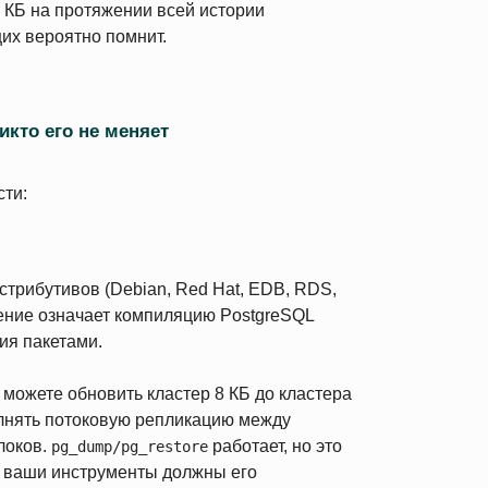
 КБ на протяжении всей истории
щих вероятно помнит.
икто его не меняет
сти:
трибутивов (Debian, Red Hat, EDB, RDS,
нение означает компиляцию PostgreSQL
ия пакетами.
можете обновить кластер 8 КБ до кластера
олнять потоковую репликацию между
локов.
работает, но это
pg_dump/pg_restore
и ваши инструменты должны его