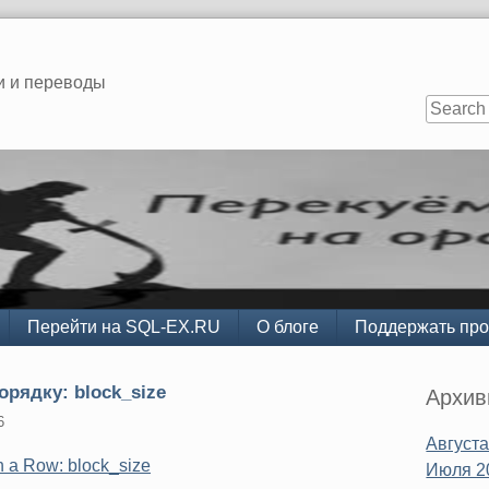
и и переводы
Перейти на SQL-EX.RU
О блоге
Поддержать про
Sidebar
орядку: block_size
Архи
6
Августа
n a Row: block_size
Июля 2