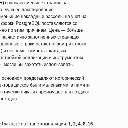
Б)
означают меньше страниц на
а, лучшее пакетирование
 меньшие накладные расходы на учёт на
 форки PostgreSQL поставляются со
нно по этим причинам. Цена — больше
 на частично заполненных страницах,
длинные строки остаются внутри строки,
ит) и несовместимость с каждым
настройкой репликации и инструментом
ы могли бы захотеть использовать.
 основном представляют исторический
сектора дисков были маленькими, а памяти
актически никаких преимуществ и создают
асходов.
на этапе компиляции:
1, 2, 4, 8, 16
blocksize