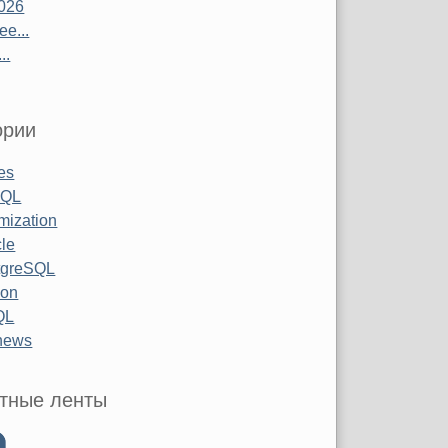
026
е...
..
ории
les
SQL
mization
le
tgreSQL
hon
QL
 news
тные ленты