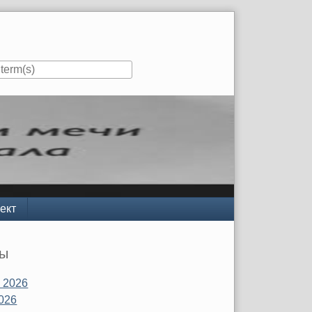
ект
вы
 2026
026