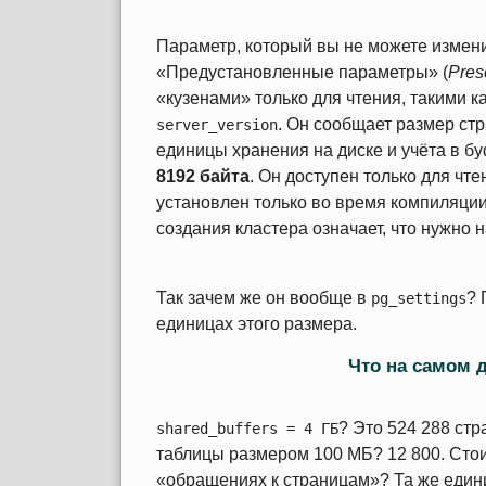
Параметр, который вы не можете измен
«Предустановленные параметры» (
Pres
«кузенами» только для чтения, такими к
. Он сообщает размер с
server_version
единицы хранения на диске и учёта в 
8192 байта
. Он доступен только для чт
установлен только во время компиляции
создания кластера означает, что нужно 
Так зачем же он вообще в
? 
pg_settings
единицах этого размера.
Что на самом д
? Это 524 288 стр
shared_buffers = 4 ГБ
таблицы размером 100 МБ? 12 800. Сто
«обращениях к страницам»? Та же един