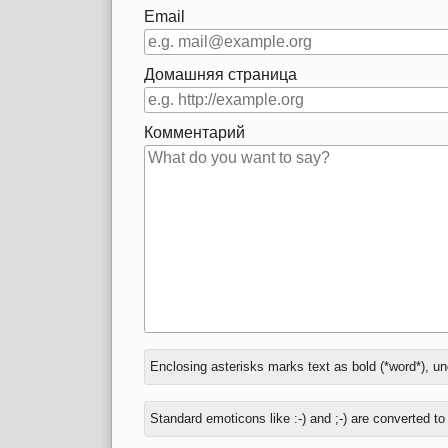
Email
Домашняя страница
Комментарий
В
Enclosing asterisks marks text as bold (*word*), u
ответ
на
Standard emoticons like :-) and ;-) are converted t