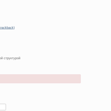
trackback)
ой структурой