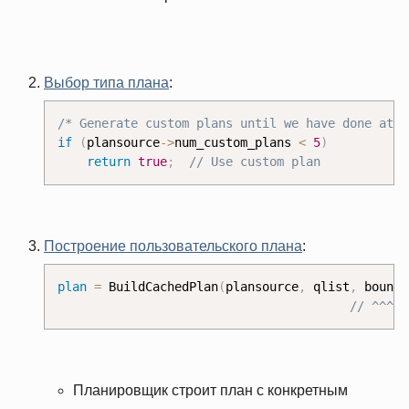
Выбор типа плана
:
/* Generate custom plans until we have done at l
if
(
plansource
-
>
num_custom_plans 
<
5
)
return
true
;
// Use custom plan
Построение пользовательского плана
:
plan
=
 BuildCachedPlan
(
plansource
,
 qlist
,
 boundP
// ^^^^^
Планировщик строит план с конкретным