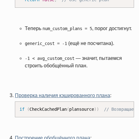
Теперь
, порог достигнут.
num_custom_plans = 5
(ещё не посчитана).
generic_cost = -1
— значит, пытаемся
-1 < avg_custom_cost
строить обобщённый план.
Проверка наличия кэшированного плана
:
if
(
CheckCachedPlan
(
plansource
)
)
// Возвращает 
Построение обобщённого плана
: