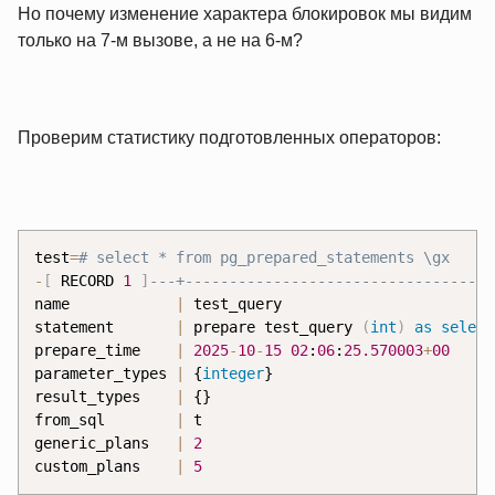
Но почему изменение характера блокировок мы видим
только на 7‑м вызове, а не на 6‑м?
Проверим статистику подготовленных операторов:
test
=
-
[
 RECORD 
1
]
name            
|
 test_query

statement       
|
 prepare test_query 
(
int
)
as
select
prepare_time    
|
2025
-
10
-
15
02
:
06
:
25.570003
+
00
parameter_types 
|
 {
integer
}

result_types    
|
 {}

from_sql        
|
 t

generic_plans   
|
2
custom_plans    
|
5