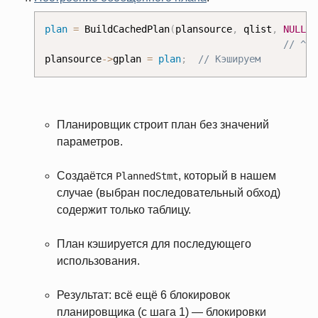
plan
=
 BuildCachedPlan
(
plansource
,
 qlist
,
NULL
,
 
plansource
-
>
gplan 
=
plan
;
// Кэшируем
Планировщик строит план без значений
параметров.
Создаётся
, который в нашем
PlannedStmt
случае (выбран последовательный обход)
содержит только таблицу.
План кэшируется для последующего
использования.
Результат: всё ещё 6 блокировок
планировщика (с шага 1) — блокировки