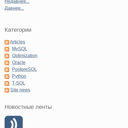
Недавнее...
Давнее...
Категории
Articles
MySQL
Optimization
Oracle
PostgreSQL
Python
T-SQL
Site news
Новостные ленты