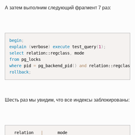
А затем выполним следующий фрагмент 7 раз:
begin
;
explain
(
verbose
)
execute
 test_query
(
1
)
;
select
 relation::regclass
,
from
where
 pid 
=
 pg_backend_pid
(
)
and
 relation::regclass 
rollback
;
Шесть раз мы увидим, что все индексы заблокированы:
  relation   
|