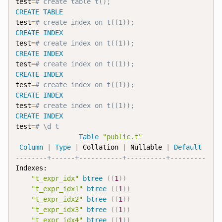
test
=
CREATE
TABLE
test
=
CREATE
INDEX
test
=
CREATE
INDEX
test
=
CREATE
INDEX
test
=
CREATE
INDEX
test
=
CREATE
INDEX
test
=
Table
"public.t"
Column
|
Type
|
 Collation 
|
 Nullable 
|
Default
Indexes:

"t_expr_idx"
btree
(
(
1
)
)
"t_expr_idx1"
btree
(
(
1
)
)
"t_expr_idx2"
btree
(
(
1
)
)
"t_expr_idx3"
btree
(
(
1
)
)
"t_expr_idx4"
btree
(
(
1
)
)