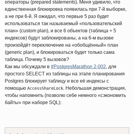
операторы (prepared statements). Меня удивило, что
единственная блокировка появилась при 7‑й выборке,
а не при 6‑й. Я ожидал, что первые 5 раз будет
использоваться так называемый «пользовательский
план» (custom plan), и все 6 объектов (таблица + 5
индексов) будут заблокированы, а на 6‑м вызове
произойдёт переключение на «обобщённый» план
(generic plan), и блокироваться будет только сама
таблица. Почему 5 вызовов?
Как мы обсуждали в
#PostgresMarathon 2-002
, для
простого SELECT из таблицы на этапе планирования
Postgres блокирует таблицу и все её индексы с
помощью
. Небольшая демонстрация,
AccessShareLock
чтобы напомнить (позволю себе немного «сэкономить
байты» при наборе SQL):