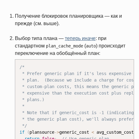
Получение блокировок планировщика — как и
прежде (см. выше).
Выбор типа плана —
теперь иначе
: при
стандартном
(
) происходит
plan_cache_mode
auto
переключение на обобщённый план:
/*

 * Prefer generic plan if it's less expensive th
 * plan.  (Because we include a charge for cost 
 * custom-plan costs, this means the generic pla
 * expensive than the execution cost plus replan
 * plans.)

 *

 * Note that if generic_cost is -1 (indicating w
 * the generic plan cost), we'll always prefer g
 */
if
(
plansource
-
>
generic_cost 
<
 avg_custom_cost
)
return
false
;
// Use generic plan