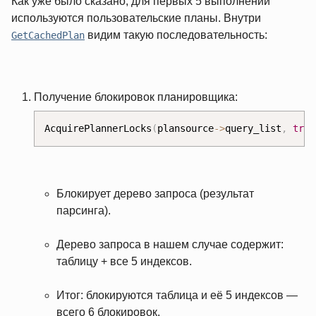
Как уже было сказано, для первых 5 выполнений
используются пользовательские планы. Внутри
видим такую последовательность:
GetCachedPlan
Получение блокировок планировщика:
AcquirePlannerLocks
(
plansource
-
>
query_list
,
true
Блокирует дерево запроса (результат
парсинга).
Дерево запроса в нашем случае содержит:
таблицу + все 5 индексов.
Итог: блокируются таблица и её 5 индексов —
всего 6 блокировок.