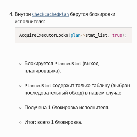
Внутри
берутся блокировки
CheckCachedPlan
исполнителя:
AcquireExecutorLocks
(
plan
-
>
stmt_list
,
true
)
;
Блокируется
(выход
PlannedStmt
планировщика).
содержит только таблицу (выбран
PlannedStmt
последовательный обход) в нашем случае.
Получена 1 блокировка исполнителя.
Итог: всего 1 блокировка.