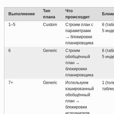
Тип
Что
Выполнение
Блок
плана
происходит
1–5
Custom
Строим план с
6 (таб
параметрами
5 инд
→ блокировки
планировщика
6
Generic
Строим
6 (таб
обобщённый
5 инд
план →
блокировки
планировщика
7+
Generic
Используем
1 (тол
кэшированный
табли
обобщённый
план →
блокировки
исполнителя