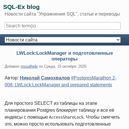
Skip
SQL-Ex blog
to
Новости сайта "Упражнения SQL", статьи и переводы
content
Navigation
LWLock:LockManager и подготовленные
операторы
Добавил
mssqlhelp
on
Среда, 15 октября. 2025
Автор:
Николай Самохвалов
#PostgresMarathon 2-
008: LWLock:LockManager and prepared statements
Для простого SELECT из таблицы на этапе
планирования Postgres блокирует таблицу и все её
индексы с помощью
. Чтобы смягчить
AccessShareLock
это, можно просто использовать подготовленные