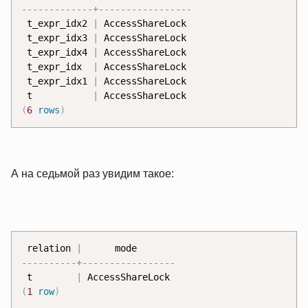
 t_expr_idx2 
|
 AccessShareLock

 t_expr_idx3 
|
 AccessShareLock

 t_expr_idx4 
|
 AccessShareLock

 t_expr_idx  
|
 AccessShareLock

 t_expr_idx1 
|
 AccessShareLock

 t           
|
(
6
rows
)
А на седьмой раз увидим такое:
 relation 
|
 t        
|
(
1
row
)