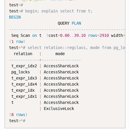
test
=
test
=
BEGIN
                     QUERY 
PLAN
 Seq Scan 
on
 t  
(
cost
=
0.00
.
.
39.10
rows
=
2910
 width
=
0
)
(
1
row
)
test
=
*
  relation   
|
 t_expr_idx2 
|
 AccessShareLock

 pg_locks    
|
 AccessShareLock

 t_expr_idx3 
|
 AccessShareLock

 t_expr_idx4 
|
 AccessShareLock

 t_expr_idx  
|
 AccessShareLock

 t_expr_idx1 
|
 AccessShareLock

 t           
|
 AccessShareLock

|
(
8
rows
)
test
=
*
#